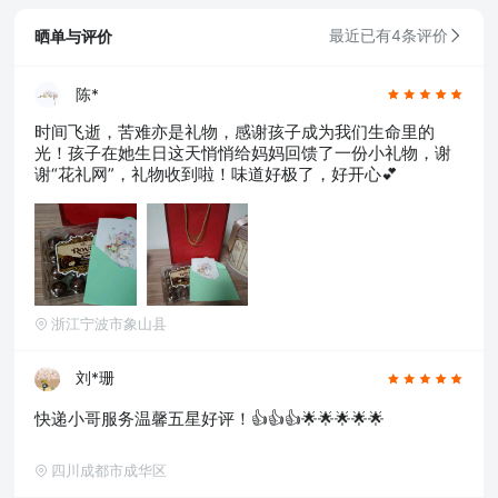
晒单与评价
最近已有4条评价
陈*
时间飞逝，苦难亦是礼物，感谢孩子成为我们生命里的
光！孩子在她生日这天悄悄给妈妈回馈了一份小礼物，谢
谢“花礼网”，礼物收到啦！味道好极了，好开心💕
浙江宁波市象山县
刘*珊
快递小哥服务温馨五星好评！👍👍👍🌟🌟🌟🌟🌟
四川成都市成华区