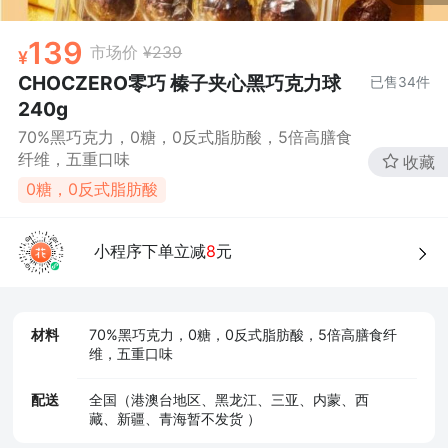
139
市场价
¥239
CHOCZERO零巧 榛子夹心黑巧克力球
已售
34
件
240g
70%黑巧克力，0糖，0反式脂肪酸，5倍高膳食
纤维，五重口味
收藏
0糖，0反式脂肪酸
小程序下单立减
8
元
材料
70%黑巧克力，0糖，0反式脂肪酸，5倍高膳食纤
维，五重口味
配送
全国（港澳台地区、黑龙江、三亚、内蒙、西
藏、新疆、青海暂不发货 ）