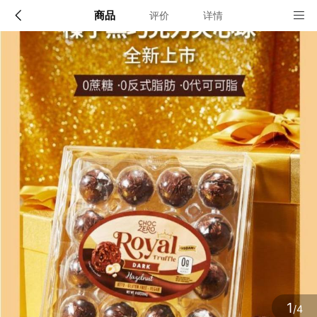
商品
评价
详情
配送说明
店铺信息
全国（港澳台地区、黑龙江、三亚、内蒙、西藏、新
疆、青海暂不发货 ）
该地区暂无配送门店
确定
确定
1
/4