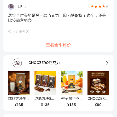
Li*na
尽管当时买的是另一款巧克力，因为缺货换了这个，还是
比较满意的😊
北京丰台区
查看全部评价
CHOCZERO巧克力
纯脂方块牛奶巧克力 90克/盒*3盒
纯脂方块85%黑巧克力 90克/盒*3盒 美国原装进口
橙子黑巧克力 90克/盒*3盒 美国原装进口
CHOCZERO零巧 Jolies黑巧克力夹心曲奇
135
135
135
99