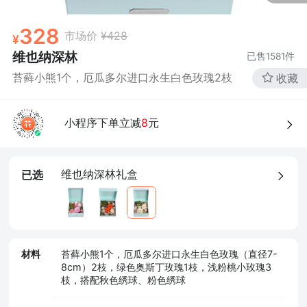
328
市场价
¥428
维也纳深林
已售
1581
件
苔藓小熊1个，厄瓜多尔进口永生白色玫瑰2枝
收藏
小程序下单立减
8
元
维也纳深林礼盒
已选
材料
苔藓小熊1个，厄瓜多尔进口永生白色玫瑰（直径7-
8cm）2枝，绿色奥斯丁玫瑰1枝，浅粉桃小玫瑰3
枝，搭配秋色绣球、粉色绣球