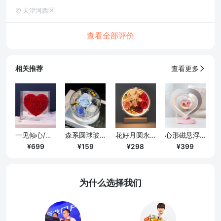
天津河西区
查看全部评价
相关推荐
查看更多
一见倾心/镜面爱心永生花礼盒-挚爱红
森系圆球玻璃罩带灯款摆件/蓝色
花好月圆永生花台灯/送长辈老师定制款
心形磁悬浮永生花夜灯/带音箱款
699
159
298
399
为什么选择我们