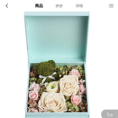
商品
评价
详情
配送说明
店铺信息
顺丰深圳发货, 全国可达, 包邮!
该地区暂无配送门店
确定
确定
1
/4