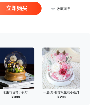
立即购买
收藏商品
 永生花音箱小夜灯
 一鹿(路)有你永生花小夜灯
398
298