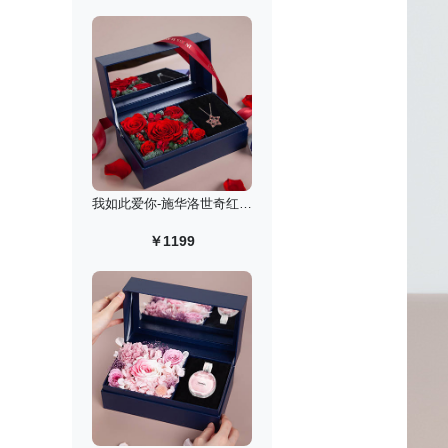
我如此爱你-施华洛世奇红色许愿星项链永生花礼盒
￥1199