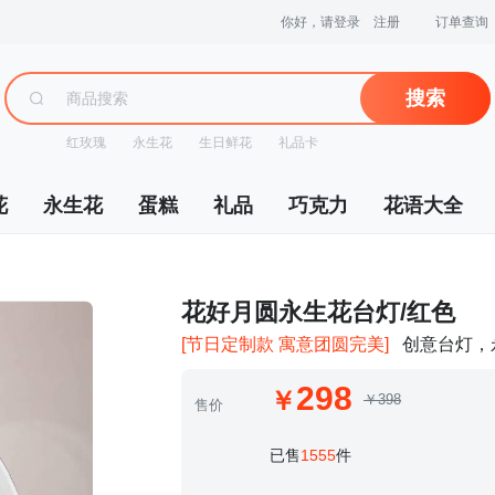
你好，请登录
注册
订单查询
搜索
红玫瑰
永生花
生日鲜花
礼品卡
花
永生花
蛋糕
礼品
巧克力
花语大全
 花好月圆永生花台灯/红色
[节日定制款 寓意团圆完美]
创意台灯，
298
￥398
售价
 已售
1555
件