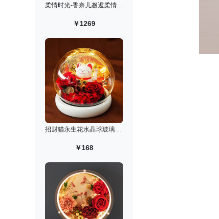
柔情时光-香奈儿邂逅柔情淡香水礼盒/50ml
￥1269
招财猫永生花水晶球玻璃罩小夜灯
￥168