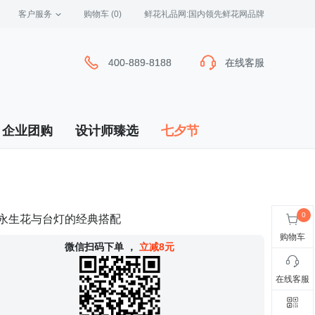
客户服务
 购物车
(0)
 鲜花礼品网:国内领先鲜花网品牌
400-889-8188
400-889-8188
在线客服
在线客服
企业团购
设计师臻选
七夕节
永生花与台灯的经典搭配
购物车
 微信扫码下单
，
立减8元
在线客服