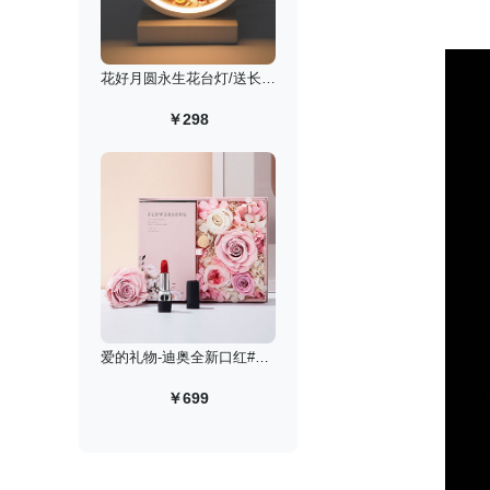
花好月圆永生花台灯/送长辈老师定制款
￥298
爱的礼物-迪奥全新口红#999丝绒永生花高定礼盒
￥699