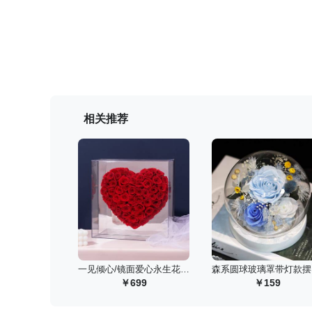
相关推荐
 一见倾心/镜面爱心永生花礼盒-挚爱红
 
699
159