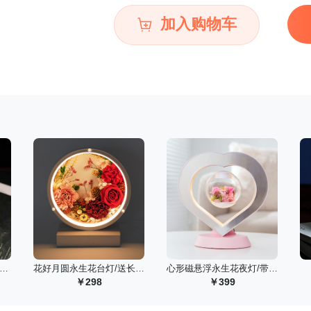
加入购物车
森系圆球玻璃罩带灯款摆件/蓝色
 花好月圆永生花台灯/送长辈老师定制款
 心形磁悬浮永生花夜灯/带音箱款
298
399