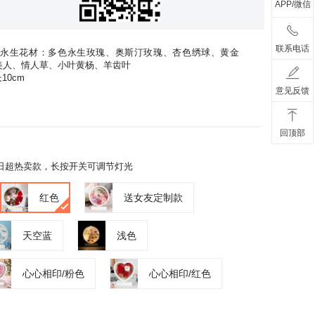
APP/微信
联系电话
永生花材：多色永生玫瑰、奥斯汀玫瑰、杏色绣球、黄金
美人、情人草、小叶黄杨、羊齿叶
10cm
意见反馈
回顶部
日超热卖款，长按开关可调节灯光
红色
送女友定制款
天空蓝
浅色
心心相印/粉色
心心相印/红色