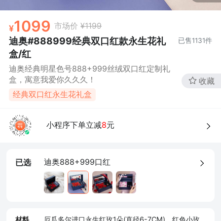
1099
市场价
¥1199
迪奥#888999经典双口红款永生花礼
已售
1131
件
盒/红
迪奥经典明星色号888+999丝绒双口红定制礼
盒，寓意我爱你久久久！
收藏
经典双口红永生花礼盒
小程序下单立减
8
元
迪奥888+999口红
已选
材料
厄瓜多尔进口永生红玫1朵(直径6-7CM)、红色小玫