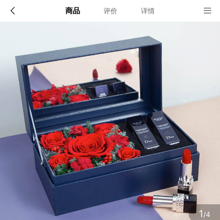
商品
评价
详情
配送说明
店铺信息
顺丰深圳发货, 全国可达, 包邮!
该地区暂无配送门店
确定
确定
1
/4