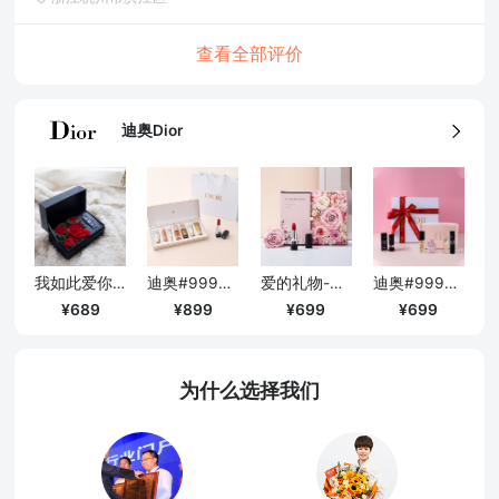
查看全部评价
迪奥Dior
我如此爱你-口红款#999丝绒
迪奥#999丝绒口红+迪奥花秘探索礼遇
爱的礼物-迪奥全新口红#999丝绒永生花高定礼盒
迪奥#999丝绒口红+迪奥彩妆香氛套装
689
899
699
699
为什么选择我们