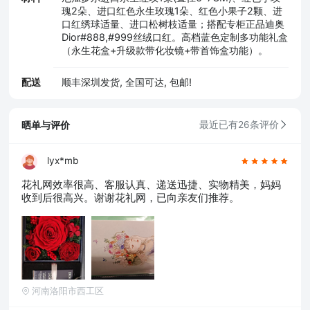
瑰2朵、进口红色永生玫瑰1朵、红色小果子2颗、进
口红绣球适量、进口松树枝适量；搭配专柜正品迪奥
Dior#888,#999丝绒口红。高档蓝色定制多功能礼盒
（永生花盒+升级款带化妆镜+带首饰盒功能）。
配送
顺丰深圳发货, 全国可达, 包邮!
晒单与评价
最近已有26条评价
lyx*mb
花礼网效率很高、客服认真、递送迅捷、实物精美，妈妈
收到后很高兴。谢谢花礼网，已向亲友们推荐。
河南洛阳市西工区