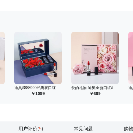
9丝绒口红+迪奥花秘探索礼遇
 迪奥#888999经典双口红款永生花礼盒/红
 爱的礼物-迪奥全新口红#999丝绒永生花高定礼盒
1099
699
用户评价(
5
)
常见问题
购