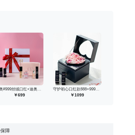
 迪奥#999丝绒口红+迪奥彩妆香氛套装
 守护初心口红款888+999丝绒礼盒/少女粉
699
1099
物保障