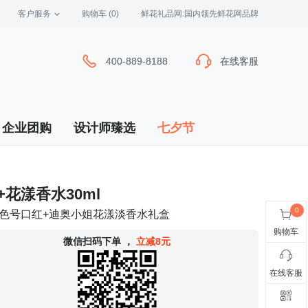
客户服务
 购物车
(0)
 鲜花礼品网:国内领先鲜花网品牌
400-889-8188
400-889-8188
在线客服
在线客服
企业团购
设计师臻选
七夕节
8+花漾香水30ml
典色号口红+迪奥小姐花漾淡香水礼盒
购物车
 微信扫码下单
，
立减8元
在线客服