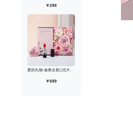
￥298
爱的礼物-迪奥全新口红#999丝绒永生花高定礼盒
￥699