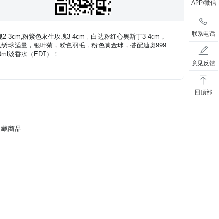
APP/微信
联系电话
2-3cm,粉紫色永生玫瑰3-4cm，白边粉红心奥斯丁3-4cm，
粉色绣球适量，银叶菊，粉色羽毛，粉色黄金球，搭配迪奥999
0ml淡香水（EDT）！
意见反馈
回顶部
收藏商品