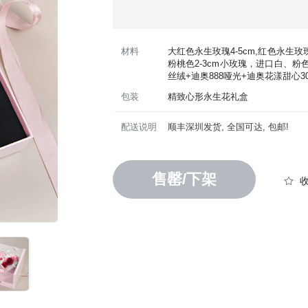
材料
大红色永生玫瑰4-5cm,红色永生玫瑰
粉桃色2-3cm小玫瑰，进口白、
丝绒+迪奥888哑光+迪奥花漾甜心3
包装
精致心形永生花礼盒
配送说明
顺丰深圳发货, 全国可达, 包邮!
售罄/下架