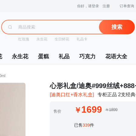
你好，请登录
注册
订单查询
搜索
红玫瑰
永生花
生日鲜花
礼品卡
花
永生花
蛋糕
礼品
巧克力
花语大全
ml
 心形礼盒/迪奥#999丝绒+88
[迪奥口红+香水礼盒]
专柜正品 2支经
1699
￥1899
售价
 已售
339
件