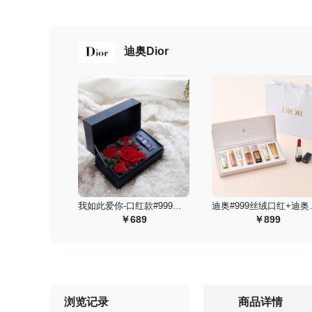
迪奥Dior
 我如此爱你-口红款#999丝绒
 迪奥#99
689
899
浏览记录
商品详情