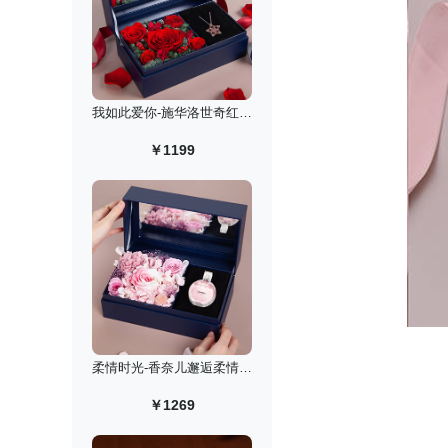
我如此爱你-施华洛世奇红色许愿星项链永生花礼盒
￥1199
柔情时光-香奈儿邂逅柔情淡香水礼盒/50ml
￥1269