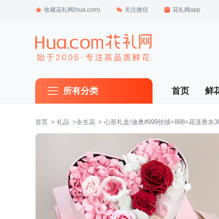
收藏花礼网(hua.com)
关注微信
花礼网app
所有分类
首页
鲜
首页
 >
礼品
 >
永生花
 > 心形礼盒/迪奥#999丝绒+888+花漾香水30