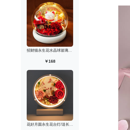
招财猫永生花水晶球玻璃罩小夜灯
￥168
花好月圆永生花台灯/送长辈老师定制款