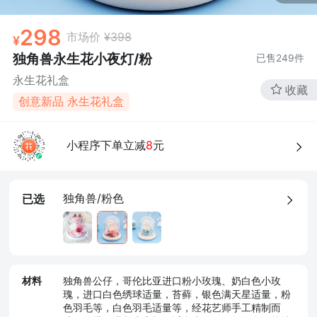
298
市场价
¥398
独角兽永生花小夜灯/粉
已售
249
件
永生花礼盒
收藏
创意新品 永生花礼盒
小程序下单立减
8
元
独角兽/粉色
已选
材料
独角兽公仔，哥伦比亚进口粉小玫瑰、奶白色小玫
瑰，进口白色绣球适量，苔藓，银色满天星适量，粉
色羽毛等，白色羽毛适量等，经花艺师手工精制而