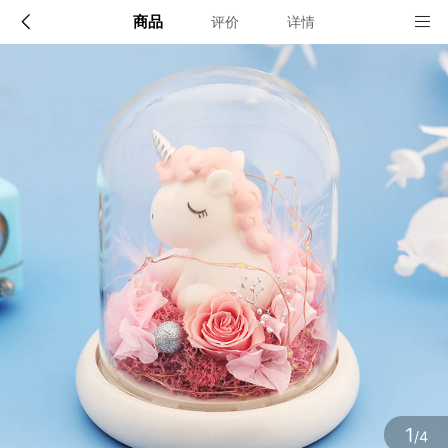
商品
评价
详情
配送说明
店铺信息
顺丰深圳发货, 全国可达, 包邮!
该地区暂无配送门店
确定
确定
1
/4