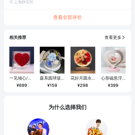
上海静安区
查看全部评价
相关推荐
查看更多
一见倾心/镜面爱心永生花礼盒-挚爱红
森系圆球玻璃罩带灯款摆件/蓝色
花好月圆永生花台灯/送长辈老师定制款
心形磁悬浮永生花夜灯/带音箱款
699
159
298
399
为什么选择我们