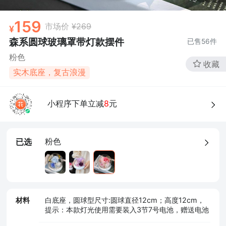
159
市场价
¥269
森系圆球玻璃罩带灯款摆件
已售
56
件
粉色
收藏
实木底座，复古浪漫
小程序下单立减
8
元
粉色
已选
材料
白底座，圆球型尺寸:圆球直径12cm；高度12cm，
提示：本款灯光使用需要装入3节7号电池，赠送电池