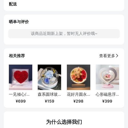
配送
晒单与评价
该商品近期新上架，暂时无人评价哦~
相关推荐
查看更多
一见倾心/镜面爱心永生花礼盒-挚爱红
森系圆球玻璃罩带灯款摆件/蓝色
花好月圆永生花台灯/送长辈老师定制款
心形磁悬浮永生花夜灯/带音箱款
699
159
298
399
为什么选择我们