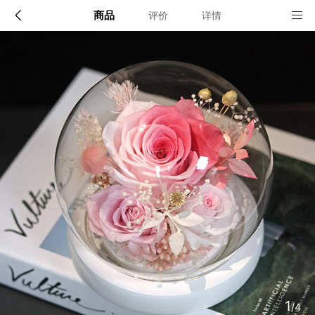
商品
评价
详情
配送说明
店铺信息
确定
该地区暂无配送门店
确定
1
/4