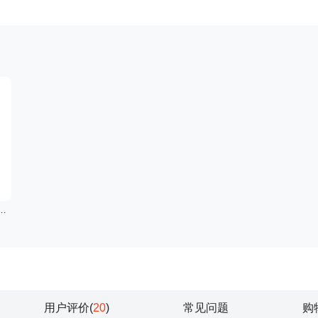
ver魅力星月系列星星吊坠锁骨链
用户评价(
20
)
常见问题
购