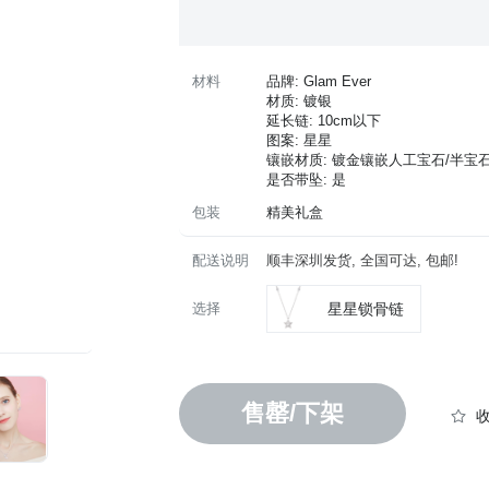
材料
品牌: Glam Ever
材质: 镀银
延长链: 10cm以下
图案: 星星
镶嵌材质: 镀金镶嵌人工宝石/半宝
是否带坠: 是
包装
精美礼盒
配送说明
顺丰深圳发货, 全国可达, 包邮!
选择
星星锁骨链
售罄/下架