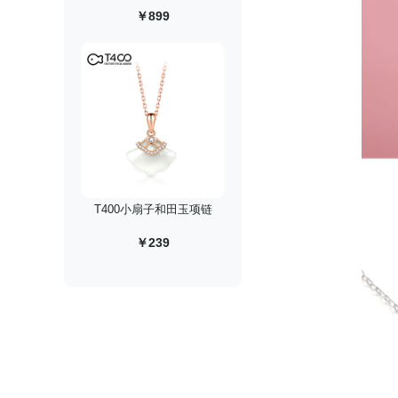
￥899
T400小扇子和田玉项链
￥239