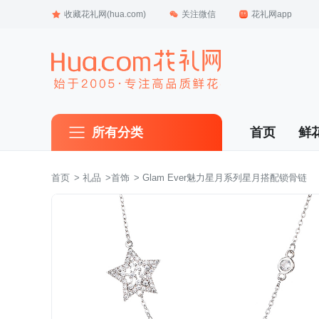
收藏花礼网(hua.com)
关注微信
花礼网app
所有分类
首页
鲜
首页
 >
礼品
 >
首饰
 > Glam Ever魅力星月系列星月搭配锁骨链