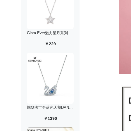
Glam Ever魅力星月系列星星吊坠锁骨链
￥229
施华洛世奇蓝色天鹅DANCING SWAN/125周年纪念款/镀白金色
￥1390