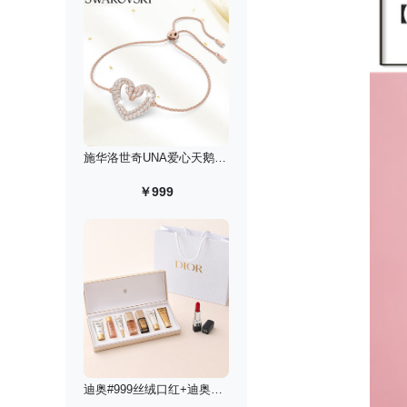
施华洛世奇UNA爱心天鹅手链/镀玫瑰金色
￥999
迪奥#999丝绒口红+迪奥花秘探索礼遇