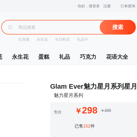
你好，请登录
注册
订单查询
搜索
红玫瑰
永生花
生日鲜花
礼品卡
花
永生花
蛋糕
礼品
巧克力
花语大全
 Glam Ever魅力星月系列
魅力星月系列
298
￥399
售价
 已售
152
件