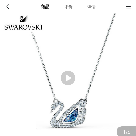
商品
评价
详情
配送说明
店铺信息
顺丰深圳发货, 全国可达, 包邮!
该地区暂无配送门店
确定
确定
1
/4