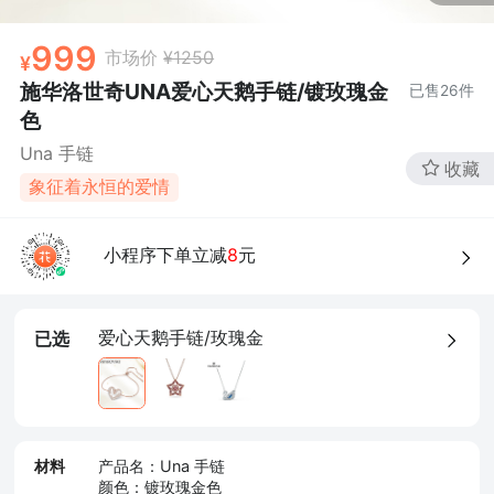
999
市场价
¥1250
施华洛世奇UNA爱心天鹅手链/镀玫瑰金
已售
26
件
色
Una 手链
收藏
象征着永恒的爱情
小程序下单立减
8
元
爱心天鹅手链/玫瑰金
已选
材料
产品名：Una 手链
颜色：镀玫瑰金色