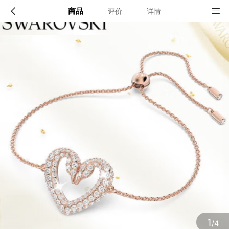
商品
评价
详情
配送说明
店铺信息
顺丰深圳发货, 全国可达, 包邮!
该地区暂无配送门店
确定
确定
1
/4