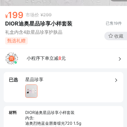
199
市场价
¥299
DIOR迪奥星品珍享小样套装
已售
19
件
礼盒内含4款星品珍享护肤品
收藏
甄选礼赠
小程序下单立减
8
元
星品珍享
已选
材料
DIOR迪奥星品珍享小样套装
内含:
迪奥烈艳蓝金唇膏缎光720 1.5g