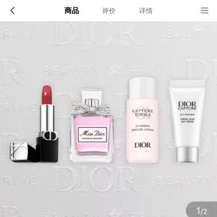
商品
评价
详情
配送说明
店铺信息
顺丰深圳发货, 全国可达, 包邮!
该地区暂无配送门店
确定
确定
1
/2