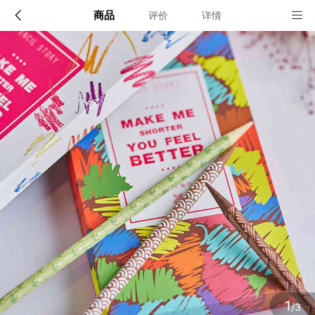
商品
评价
详情
配送说明
店铺信息
顺丰快递苏州发货。周一到周五15:00前订单当天发货，
超过15:00第二天发货
该地区暂无配送门店
确定
确定
1
/3