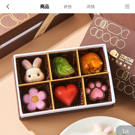
商品
评价
详情
配送说明
店铺信息
顺丰快递苏州发货。15:00前订单当天发货，超过15:00
第二天发货
该地区暂无配送门店
确定
确定
1
/6