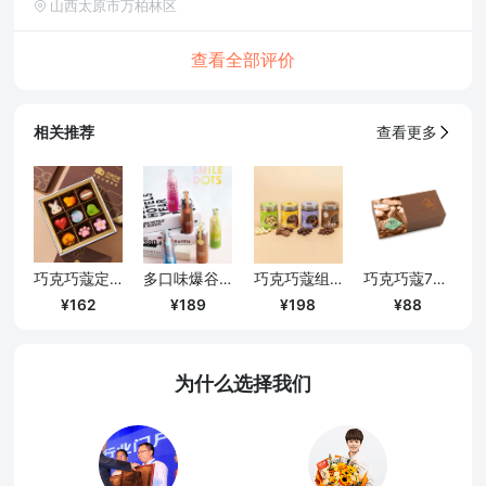
山西太原市万柏林区
查看全部评价
相关推荐
查看更多
巧克巧蔻定制9粒装手工夹心巧克力
多口味爆谷米巧克力
巧克巧蔻组合口味定制礼盒（口味随机）
巧克巧蔻70%纯可可脂黑巧克力薄片
162
189
198
88
为什么选择我们