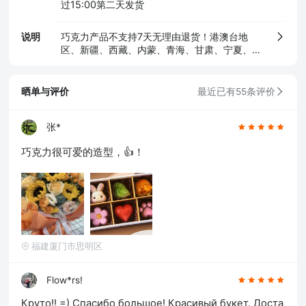
过15:00第二天发货
说明
巧克力产品不支持7天无理由退货！港澳台地
区、新疆、西藏、内蒙、青海、甘肃、宁夏、贵
州等不配送！
晒单与评价
最近已有55条评价
张*
巧克力很可爱的造型，👍！
福建厦门市思明区
Flow*rs!
Круто!! =) Спасибо большое! Красивый букет. Доста