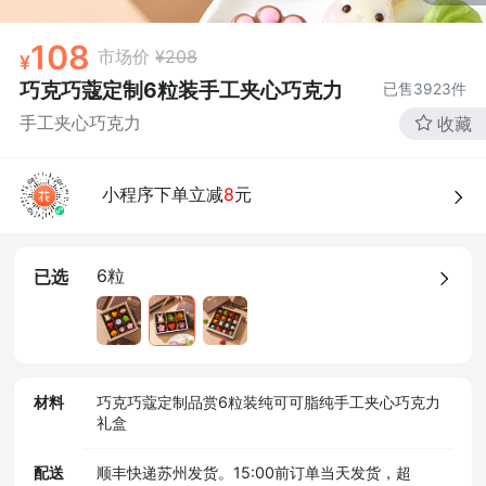
108
市场价
¥208
巧克巧蔻定制6粒装手工夹心巧克力
已售
3923
件
手工夹心巧克力
收藏
小程序下单立减
8
元
6粒
已选
材料
巧克巧蔻定制品赏6粒装纯可可脂纯手工夹心巧克力
礼盒
配送
顺丰快递苏州发货。15:00前订单当天发货，超