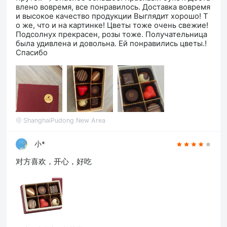
влено вовремя, все понравилось. Доставка вовремя
и высокое качество продукции Выглядит хорошо! Т
о же, что и на картинке! Цветы тоже очень свежие!
Подсолнух прекрасен, розы тоже. Получательница
была удивлена ​​и довольна. Ей понравились цветы.!
Спасибо
ShanghaiPudong New Area
小*
对方喜欢，开心，好吃