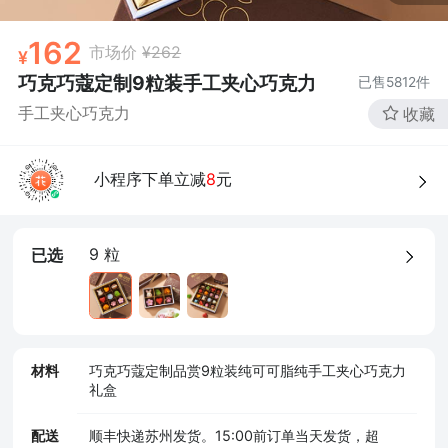
162
市场价
¥262
巧克巧蔻定制9粒装手工夹心巧克力
已售
5812
件
手工夹心巧克力
收藏
小程序下单立减
8
元
9 粒
已选
材料
巧克巧蔻定制品赏9粒装纯可可脂纯手工夹心巧克力
礼盒
配送
顺丰快递苏州发货。15:00前订单当天发货，超