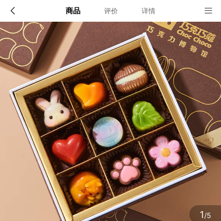
商品
评价
详情
配送说明
店铺信息
顺丰快递苏州发货。15:00前订单当天发货，超过15:00
第二天发货
该地区暂无配送门店
确定
确定
1
/5