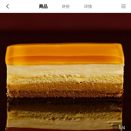
商品
评价
详情
配送说明
店铺信息
北京、上海、广州、深圳、杭州、苏州、无锡、天津
1、品牌类别
21CAKE蛋糕
确定
2、店铺地址
广东省深圳市福田区莲花街道福中社区深南大道2008号中国风凰
大厦2号楼17D
3、营业执照
1
/4