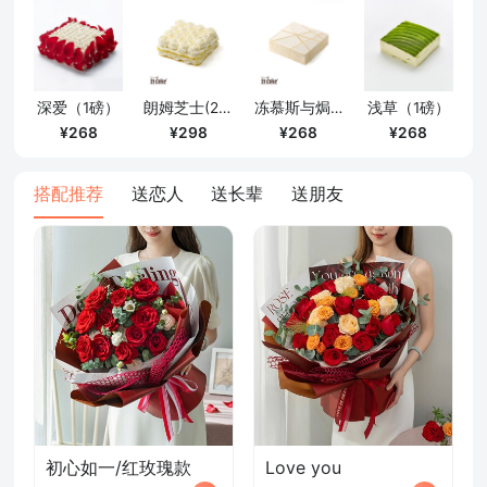
确定
深爱（1磅）
朗姆芝士(2磅)
冻慕斯与焗芝士(1磅)
浅草（1磅）
268
298
268
268
搭配推荐
送恋人
送长辈
送朋友
初心如一/红玫瑰款
Love you