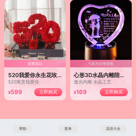
甜蜜直白
七彩光交替变换
520我爱你永生花玫瑰礼盒/红色
心形3D水晶内雕陪你走到老
520寓意我爱你
激光内雕 水晶工艺
599
169
立即购买
立即购买
帮助
查单
花语大全