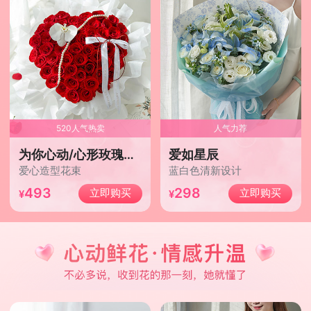
520人气热卖
人气力荐
为你心动/心形玫瑰款52枝
爱如星辰
爱心造型花束
蓝白色清新设计
493
298
立即购买
立即购买