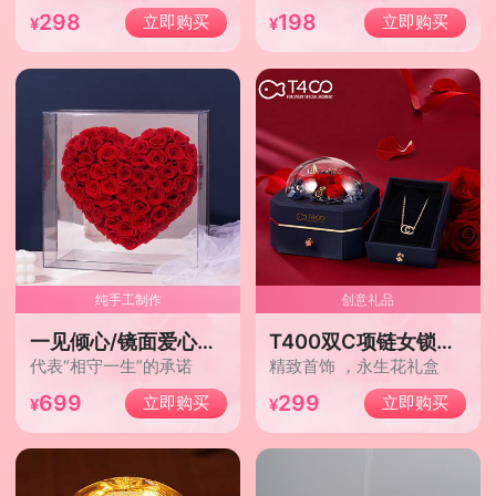
298
198
立即购买
立即购买
纯手工制作
创意礼品
一见倾心/镜面爱心永生花礼盒-挚爱红
T400双C项链女锁骨链镶施华洛世奇锆电镀玫瑰金
代表“相守一生”的承诺
精致首饰 ，永生花礼盒
699
299
立即购买
立即购买