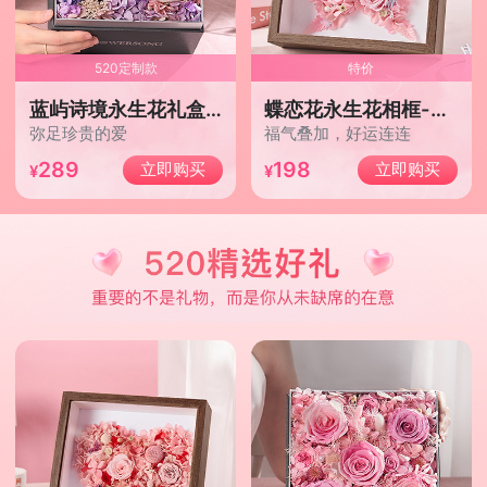
520定制款
特价
蓝屿诗境永生花礼盒/玫瑰款
蝶恋花永生花相框-少女粉
弥足珍贵的爱
福气叠加，好运连连
289
198
立即购买
立即购买