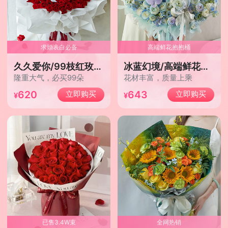
求婚表白必备
高端鲜花抱抱桶
久久爱你/99枝红玫瑰新设计
冰蓝幻境/高端鲜花抱抱桶
隆重大气，必买99朵
花材丰富，质量上乘
620
643
立即购买
立即购买
已售3.4W束
全网热销