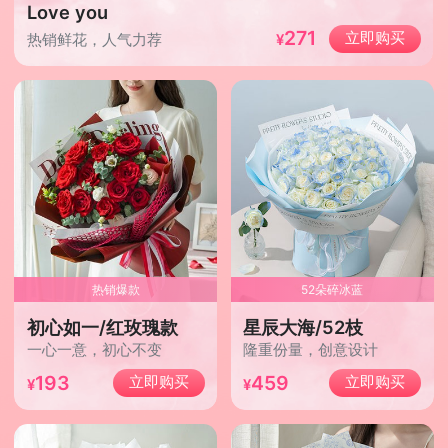
Love you
271
立即购买
热销鲜花，人气力荐
热销爆款
52朵碎冰蓝
初心如一/红玫瑰款
星辰大海/52枝
一心一意，初心不变
隆重份量，创意设计
193
459
立即购买
立即购买