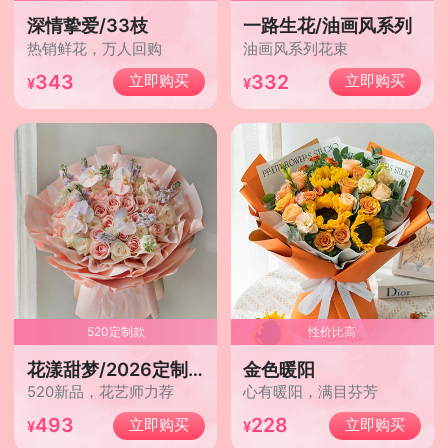
深情挚爱/33枝
一路生花/油画风系列
热销鲜花，万人回购
油画风系列花束
343
332
立即购买
立即购买
520定制款
性价比高
花漾甜梦/2026定制款
金色暖阳
520新品，花艺师力荐
心有暖阳，满目芬芳
493
228
立即购买
立即购买