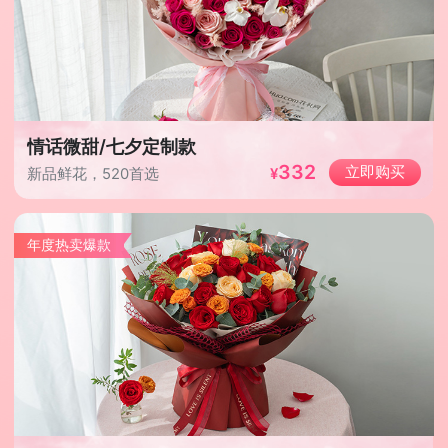
情话微甜/七夕定制款
332
立即购买
新品鲜花，520首选
年度热卖爆款