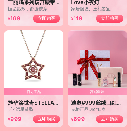
三丽鸥系列暖宫腰带按摩仪/凯蒂猫
Love小夜灯
恒温热敷，舒缓按摩
家居摆设、送礼皆宜
169
119
立即购买
立即购买
官方正品
高端套装
施华洛世奇STELLA许愿星项链/红色
迪奥#999丝绒口红+迪奥彩妆香氛套装
“心”运星链坠
专柜正品Dior迪奥
999
699
立即购买
立即购买