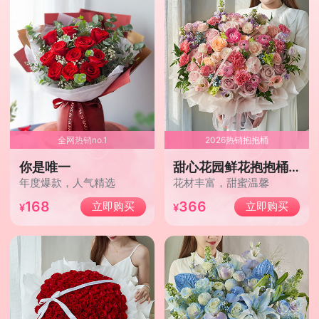
全网热销no.1
2026热销抱抱桶
你是唯一
甜心花园鲜花抱抱桶/2026新款
年度爆款，人气精选
花材丰富，甜蜜温馨
168
366
立即购买
立即购买