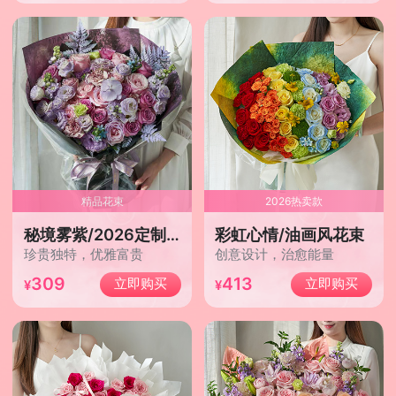
精品花束
2026热卖款
秘境雾紫/2026定制款
彩虹心情/油画风花束
珍贵独特，优雅富贵
创意设计，治愈能量
309
413
立即购买
立即购买