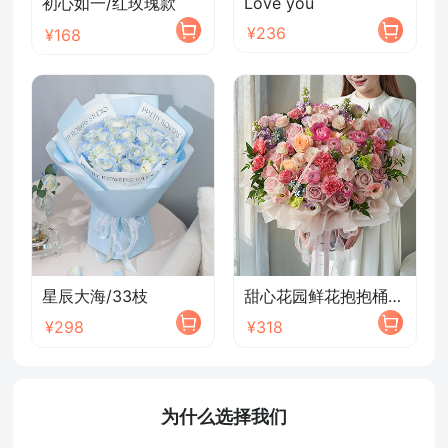
初心如一/红玫瑰款
Love you
¥236
¥168
星辰大海/33枝
甜心花园鲜花抱抱桶/2026新款
¥298
¥318
为什么选择我们