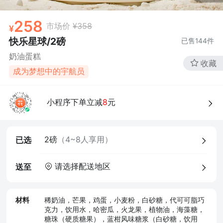
258
市场价
¥358
快乐星球/2磅
已售
144
件
奶油蛋糕
收藏
成为梦想中的宇航员
小程序下单立减
8
元
2磅
（4~8人享用）
已选
请选择配送地区
送至
材料
稀奶油，芒果，鸡蛋，小麦粉，白砂糖，代可可脂巧
克力，饮用水，哈密瓜，火龙果，植物油，海藻糖，
糖珠（硬质糖果），蓝柑风味糖浆（白砂糖，饮用