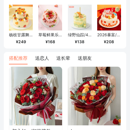
杨枝甘露舞曲/6+4英寸
草莓鲜果乐/6英寸
绿野仙踪/4寸
2026暴富/1磅
249
168
138
208
搭配推荐
送恋人
送长辈
送朋友