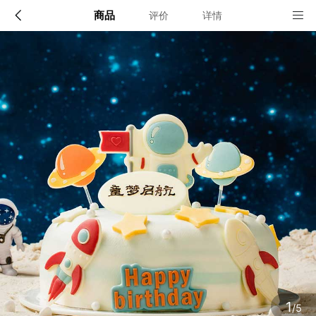
商品
评价
详情
配送说明
店铺信息
北京（六环以内）、上海（部分区的外围区域无法配
送，联系客服确认）、深圳、广州、东莞、佛山、惠
州、中山、肇庆、清远、湛江、天津、重庆、成都、武
该地区暂无配送门店
汉、西安、郑州、南京、合肥、南昌、福州、厦门、海
口、沈阳、长春、昆明、长沙、郴州、常德
确定
确定
1
/5