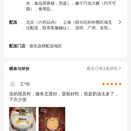
水，食品用香精，亮蓝），榛子巧克力酱（代可可
脂），食用盐。
配送
北京（六环以内）、上海（部分区的外围区域无
法配送，联系客服确认）、深圳、广州、东莞、
佛山、惠州、中山、肇庆、清远、湛江、天津、
重庆、成都、武汉、西安、郑州、南京、合肥、
南昌、福州、厦门、海口、沈阳、长春、昆明、
配送门店
请先选择配送地区
长沙、郴州、常德
晒单与评价
最近已有3条评价
王*欣
送的很及时，服务态度好，蛋糕好吃，就是奶油太多了，
下次少放