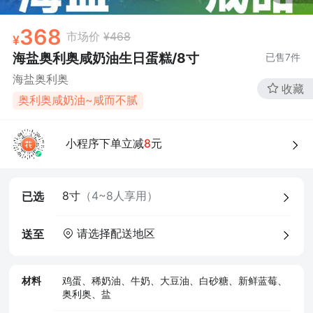
368
市场价
¥468
海盐奥利奥咸奶油生日蛋糕/8寸
已售
7
件
海盐奥利奥
收藏
奥利奥咸奶油~咸而不腻
4、食品经营许可证
小程序下单立减
8
元
8寸
（4~8人享用）
已选
请选择配送地区
送至
材料
鸡蛋、稀奶油、牛奶、大豆油、白砂糖、新鲜蓝莓、
奥利奥、盐