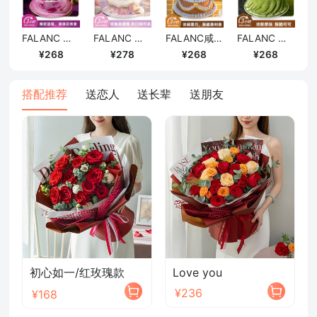
确定
FALANC 四重莓果·熔岩黑巧蓝莓蛋糕/6寸
FALANC 双鱼座·粉霞星海奶油蛋糕/6寸
FALANC咸可可·生巧奥利奥蛋糕/6寸
FALANC 厚抹茶·黑巧奥利奥蛋糕/6寸
268
278
268
268
搭配推荐
送恋人
送长辈
送朋友
初心如一/红玫瑰款
Love you
¥236
¥168