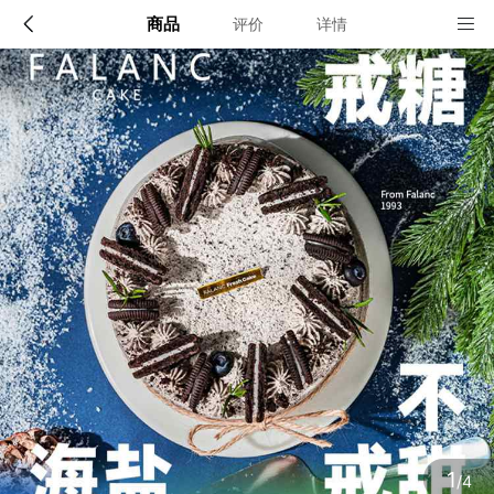
商品
评价
详情
配送说明
店铺信息
北京、上海、杭州、广州、深圳、成都
1、品牌类别
FALANCCAKE蛋糕
确定
2、店铺地址
广东省深圳市龙岗区坂田街道大发埔社区大发路27号龙璧工业区15
栋一层
3、营业执照
1
/4