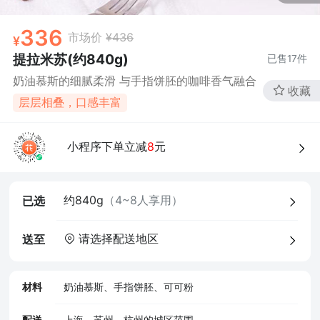
336
市场价
¥436
提拉米苏(约840g)
已售
17
件
奶油慕斯的细腻柔滑 与手指饼胚的咖啡香气融合
收藏
层层相叠，口感丰富
4、食品经营许可证
小程序下单立减
8
元
约840g
（4~8人享用）
已选
请选择配送地区
送至
材料
奶油慕斯、手指饼胚、可可粉
配送
上海、苏州、杭州的城区范围