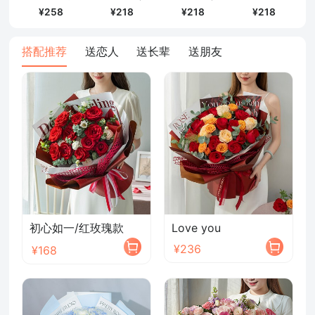
218
258
218
218
搭配推荐
送恋人
送长辈
送朋友
初心如一/红玫瑰款
Love you
¥236
¥168