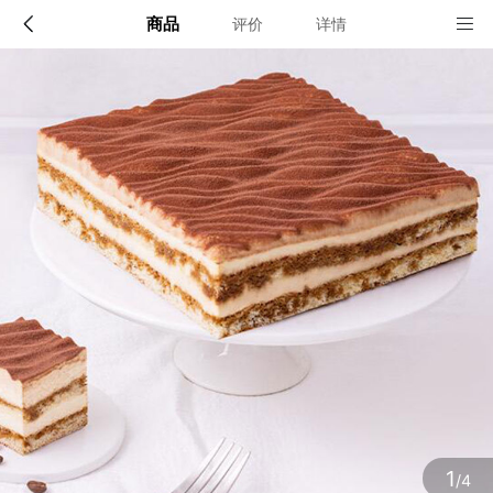
商品
评价
详情
配送说明
店铺信息
上海、苏州、杭州的城区范围
1、品牌类别
诺心蛋糕
确定
2、店铺地址
上海市松江区卖新公路836号2幢1层A-B区2层、3层、4层及7憧2
层A区
3、营业执照
1
/4