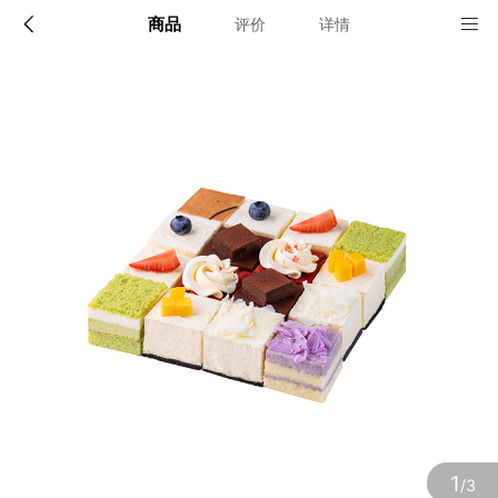
商品
评价
详情
配送说明
店铺信息
上海、杭州、苏州
1、品牌类别
诺心蛋糕
确定
2、店铺地址
上海市松江区卖新公路836号2幢1层A-B区2层、3层、4层及7憧2
层A区
3、营业执照
1
/3