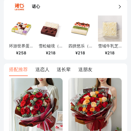
诺心
雪域牛乳芝士蛋糕（约454g）
环游世界蛋糕（约454g）
雪松秘境（约454g）
四拼悠乐（ 约454g）
218
258
218
218
搭配推荐
送恋人
送长辈
送朋友