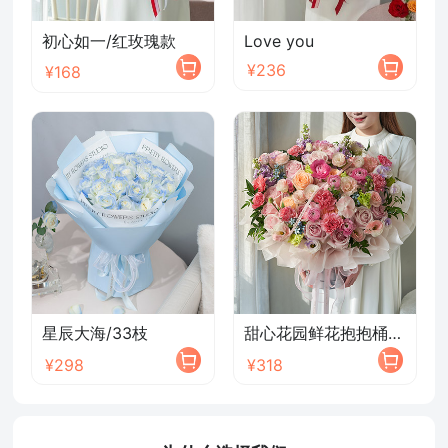
初心如一/红玫瑰款
Love you
¥236
¥168
星辰大海/33枝
甜心花园鲜花抱抱桶/2026新款
¥298
¥318