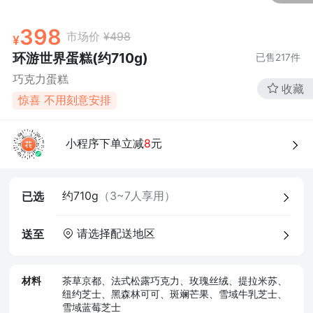
398
市场价
¥498
环游世界蛋糕(约710g)
已售
217
件
巧克力蛋糕
收藏
惊喜 不用刻意安排
4、食品经营许可证
小程序下单立减
8
元
约710g
（3~7人享用）
已选
请选择配送地区
送至
材料
茶草京都、法式松露巧克力、玫瑰丝绒、提拉米苏、
纽约芝士、黑森林可可、斑斓芒果、雪域牛乳芝士、
雪域蓝莓芝士