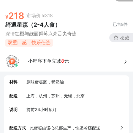
218
市场价
¥318
绮遇星森（2-4人食）
已售
8
件
深情红樱与靓丽鲜莓点亮舌尖奇迹
收藏
双重口感，快乐任选
4、食品经营许可证
小程序下单立减
8
元
材料
原味蛋糕胚，稀奶油
配送
上海，杭州，苏州，无锡，北京
说明
提前24小时预订
配送方式
此蛋糕由诺心总部生产，快递冷链配送