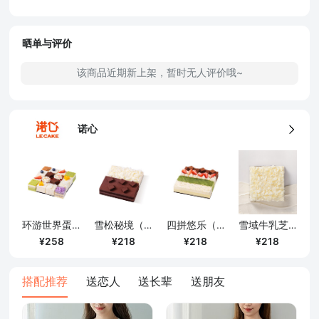
5、食品生产许可证
晒单与评价
该商品近期新上架，暂时无人评价哦~
诺心
雪域牛乳芝士蛋糕（约454g）
环游世界蛋糕（约454g）
雪松秘境（约454g）
四拼悠乐（ 约454g）
218
258
218
218
搭配推荐
送恋人
送长辈
送朋友
确定