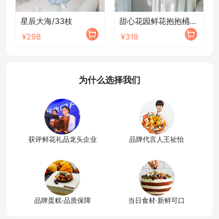
星辰大海/33枝
甜心花园鲜花抱抱桶/2026新款
¥298
¥318
为什么选择我们
获评鲜花礼品龙头企业
品牌代言人王祉怡
品牌蛋糕·品质保障
当日食材·新鲜可口