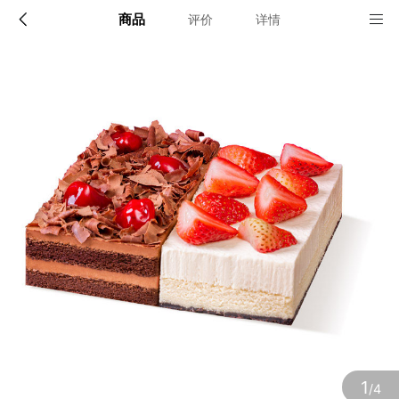
商品
评价
详情
配送说明
店铺信息
上海，杭州，苏州，无锡，北京
1、品牌类别
诺心蛋糕
确定
2、店铺地址
上海市松江区卖新公路836号2幢1层A-B区2层、3层、4层及7憧2
层A区
3、营业执照
1
/4