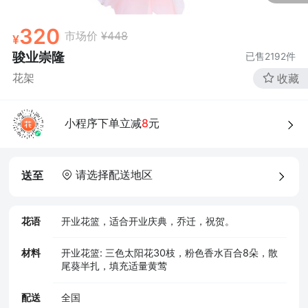
320
市场价
¥448
骏业崇隆
已售
2192
件
花架
收藏
小程序下单立减
8
元
请选择配送地区
送至
花语
开业花篮，适合开业庆典，乔迁，祝贺。
材料
开业花篮: 三色太阳花30枝，粉色香水百合8朵，散
尾葵半扎，填充适量黄莺
配送
全国