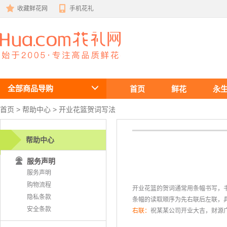
收藏鲜花网
手机花礼
鲜花速递
全部商品导购
首页
鲜花
永
首页
 >
帮助中心
 > 开业花篮贺词写法
帮助中心
服务声明
服务声明
购物流程
开业花篮的贺词通常用条幅书写，书
隐私条款
 条幅的读取顺序为先右联后左联，
安全条款
右联：
祝某某公司开业大吉，财源