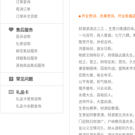
订单查询
取消订单
■ 开业贺词、庆典贺词、开业条幅
订单补交货款
财源滚滚达三江 ，生意兴隆通四海
售后服务
 一马百符，商人爱福；七厅六耦，
投诉说明
 敬贺开张，并祝吉祥。
礼券说明
 鸿基始创，骏业日新。
鲜花售后服务
 物质文明称巨子，商情豁达属先生
绿植售后服务
 经之，营之，财恒足矣；悠也，久
其他商品售后服务
 秉管鲍精神，因商作战；富陶朱学
 宏图大展，裕业有孚。
常见问题
 公平有德，和气致祥。
 隆声援布，兴业长新。
礼品卡
 永隆大业，昌裕后人。
礼品卡使用说明
 吉祥开业，大富启源。
礼品卡余额查询
 生意似春笋，财源如春潮。
 生意如同春意满，财源更比流水长
 门迎晓日财源广，户纳春风喜庆多
 友以义交情可久，财从道取利方长