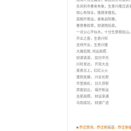
 根深叶茂无疆业，源远流长有道财
 东风利市春来有象，生意兴隆日进
 恒心有恒业，隆德享隆名。
 昌期开景运，泰象启阳春。
 春意春前草，财源雨后泉。
 一点公心平似水，十分生意稳如山
 开业之喜，生意兴旺
 吉祥开业，生意兴隆
 大展宏图, 鸿运高照,
 财源滚滚， 如日中天
 兴旺发达， 开张大吉
 蒸蒸日上，红红火火
 蓬勃发展， 兴业长新
 华堂焕彩， 日久弥新
 宾客如云， 福开新运
 吉星高照， 财运享通
 马到成功， 财源广进
■ 乔迁贺词、乔迁祝福语、乔迁条