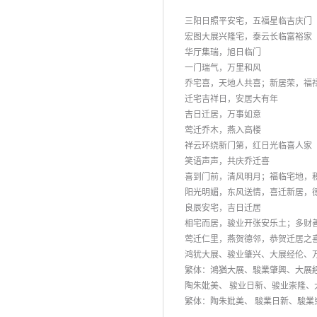
三阳日照平安宅，五福星临吉庆门
 宏图大展兴隆宅，泰云长临富裕家
 华厅集瑞，旭日临门
 一门瑞气，万里和风
 乔宅喜，天地人共喜；新居荣，福
 迁宅吉祥日，安居大有年
 吉日迁居，万事如意
 莺迁乔木，燕入高楼
 祥云环绕新门第，红日光临喜人家
 笑语声声，共庆乔迁喜
 喜到门前，清风明月；福临宅地，
 阳光明媚，东风送情，喜迁新居，
 良辰安宅，吉日迁居
 相宅而居，骏业开张安乐土；多财
 莺迁仁里，燕贺德邻，恭贺迁居之
 鸿犹大展、骏业肇兴、大展经伦、
 繁体：鴻猶大展、駿業肇興、大展
 陶朱妣美、 骏业日新、骏业崇隆
 繁体：陶朱妣美、 駿業日新、駿