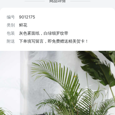
商品详情
编号
9012175
类别
鲜花
包装
灰色雾面纸，白绿细罗纹带
附送
下单填写留言，即免费赠送精美贺卡！