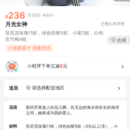
236
市场价
¥351
月光女神
已售
5.81万
件
坦尼克玫瑰11枝，绿色桔梗5枝，小菊3枝，白色
石竹梅4枝
收藏
小清新设计 清新无比
小程序下单立减
8
元
请选择配送地区
送至
花语
那些芳香迷人的花儿啊，在无边的海水和长长的海岸
之间，她将成为我的爱人。
材料
坦尼克玫瑰11枝，绿色桔梗5枝（3头以上/支），小