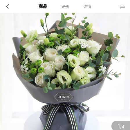
商品
评价
详情
配送说明
店铺信息
全国
该地区暂无配送门店
确定
确定
1
/4