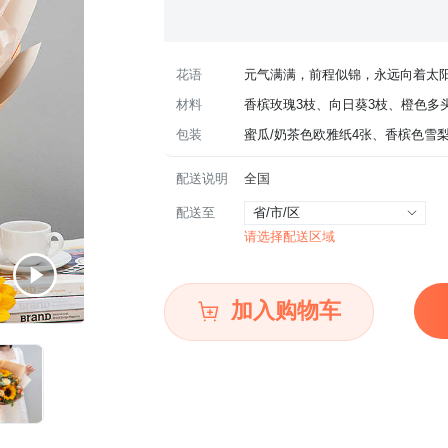
花语
元气满满，前程似锦，永远向着太
材料
香槟玫瑰3枝、向日葵3枝、橙色多头
包装
蜜瓜/奶茶色欧雅纸4张、香槟色雪
配送说明
全国
配送至
省/市/区
请选择配送区域
加入购物车