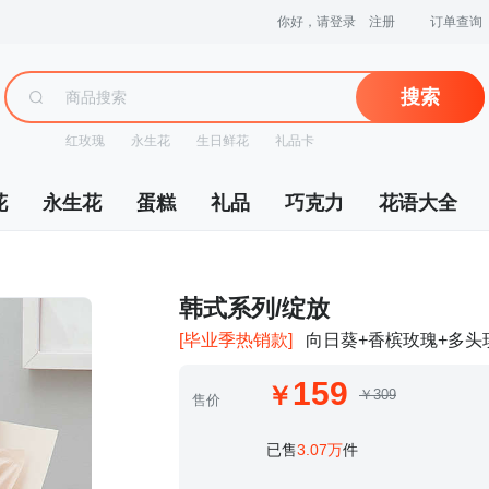
你好，请登录
注册
订单查询
搜索
红玫瑰
永生花
生日鲜花
礼品卡
花
永生花
蛋糕
礼品
巧克力
花语大全
 韩式系列/绽放
[毕业季热销款]
向日葵+香槟玫瑰+多头
159
￥309
售价
 已售
3.07万
件