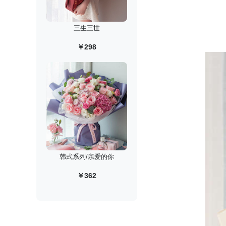
三生三世
￥298
韩式系列/亲爱的你
￥362