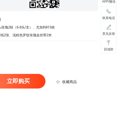
APP/微信
联系电话
阳
玫瑰2枝（6-8头/支）、尤加利叶5枝
意见反馈
梨纸2张、浅粉色罗纹玫瑰金丝带2米
回顶部
立即购买
收藏商品