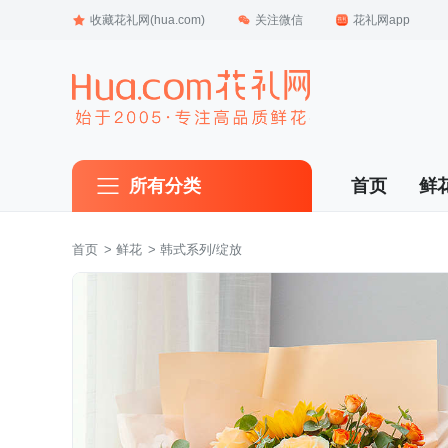
收藏花礼网(hua.com)
关注微信
花礼网app
所有分类
首页
鲜
首页
 >
鲜花
 > 韩式系列/绽放