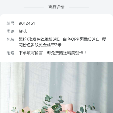
商品详情
编号
9012451
类别
鲜花
包装
嫣粉/玫粉色欧雅纸6张、白色OPP雾面纸3张、樱
花粉色罗纹烫金丝带2米
附送
下单填写留言，即免费赠送精美贺卡！