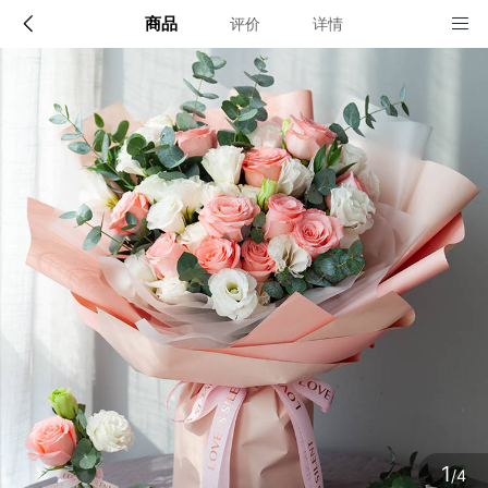
商品
评价
详情
配送说明
店铺信息
全国(小城市请提前一天预定)
该地区暂无配送门店
确定
确定
1
/4