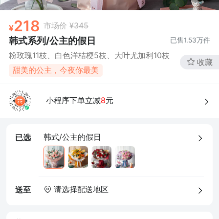
218
市场价
¥345
韩式系列/公主的假日
已售
1.53万
件
粉玫瑰11枝、白色洋桔梗5枝、大叶尤加利10枝
收藏
甜美的公主，今夜你最美
小程序下单立减
8
元
韩式/公主的假日
已选
请选择配送地区
送至