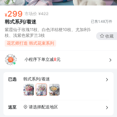
299
市场价
¥422
韩式系列/着迷
已售
1.48万
件
紫霞仙子玫瑰11枝、白色洋桔梗10枝、尤加利5
枝、浅紫色紫罗兰3枝
收藏
花艺师打造 韩式花束系列
小程序下单立减
8
元
韩式系列/着迷
已选
请选择配送地区
送至