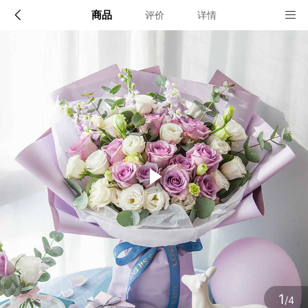
商品
评价
详情
配送说明
店铺信息
全国(小城市请提前一天预定)
该地区暂无配送门店
确定
确定
1
/4