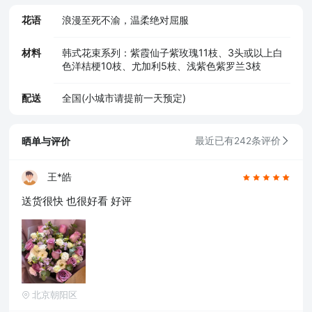
花语
浪漫至死不渝，温柔绝对屈服
材料
韩式花束系列：紫霞仙子紫玫瑰11枝、3头或以上白
色洋桔梗10枝、尤加利5枝、浅紫色紫罗兰3枝
配送
全国(小城市请提前一天预定)
晒单与评价
最近已有242条评价
王*皓
送货很快 也很好看 好评
北京朝阳区