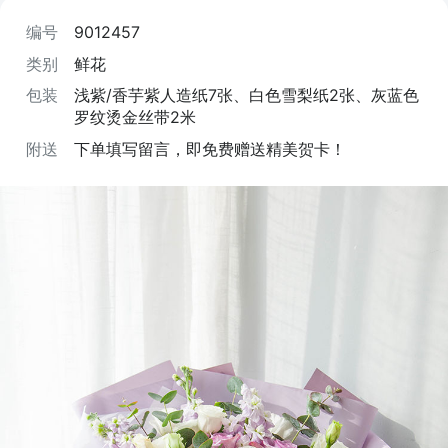
编号
9012457
类别
鲜花
包装
浅紫/香芋紫人造纸7张、白色雪梨纸2张、灰蓝色
罗纹烫金丝带2米
附送
下单填写留言，即免费赠送精美贺卡！