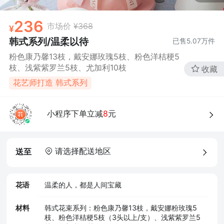
236
市场价
¥368
韩式系列/温柔以待
已售
5.07万
件
粉色康乃馨13枝，戴安娜玫瑰5枝、粉色洋桔梗5
枝、浅紫紫罗兰5枝、尤加利10枝
收藏
花艺师打造 韩式系列
小程序下单立减
8
元
请选择配送地区
送至
花语
温柔的人，都是人间宝藏
材料
韩式花束系列：粉色康乃馨13枝，戴安娜粉玫瑰5
枝、粉色洋桔梗5枝（3头以上/支）、浅紫紫罗兰5