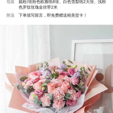
包装
嫣粉/玫粉色欧雅纸8张、白色雪梨纸2大张、浅粉
色罗纹玫瑰金丝带2米
附送
下单填写留言，即免费赠送精美贺卡！