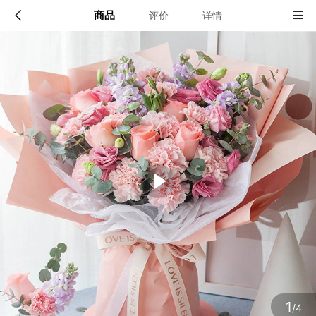
商品
评价
详情
配送说明
店铺信息
全国(小城市请提前一天预定)
该地区暂无配送门店
确定
确定
1
/4