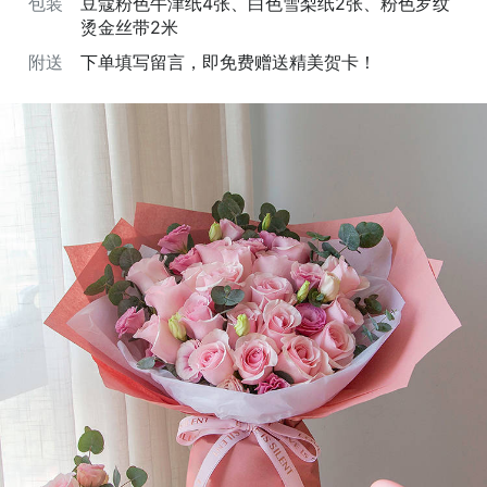
包装
豆蔻粉色牛津纸4张、白色雪梨纸2张、粉色罗纹
烫金丝带2米
附送
下单填写留言，即免费赠送精美贺卡！