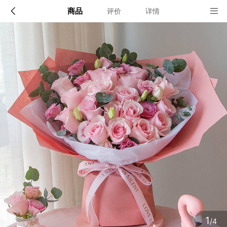
商品
评价
详情
配送说明
店铺信息
全国
该地区暂无配送门店
确定
确定
1
/4