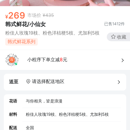
269
市场价
¥435
韩式鲜花/小仙女
已售
1412
件
粉佳人玫瑰19枝、粉色洋桔梗5枝、尤加利5枝
收藏
韩式鲜花系列
小程序下单立减
8
元
请选择配送地区
送至
花语
与你相关，皆是浪漫
材料
粉佳人玫瑰19枝、粉色洋桔梗5枝、尤加利5枝
配送
全国