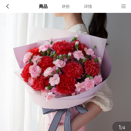
商品
评价
详情
配送说明
店铺信息
全国
该地区暂无配送门店
确定
确定
1
/4