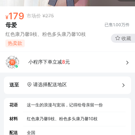
179
市场价
¥275
母爱
已售
1.00万
件
红色康乃馨9枝、粉色多头康乃馨10枝
收藏
热卖款
小程序下单立减
8
元
请选择配送地区
送至
花语
这一生的浪漫与宠溺，记得给母亲留一份
材料
红色康乃馨9枝、粉色多头康乃馨10枝
配送
全国