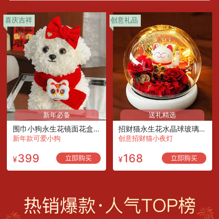
喜庆吉祥
创意礼品
新年必备
送礼精选
围巾小狗永生花镜面花盒/围巾款
招财猫永生花水晶球玻璃罩小夜灯
新年款可爱小狗
创意招财猫小夜灯
399
168
¥
¥