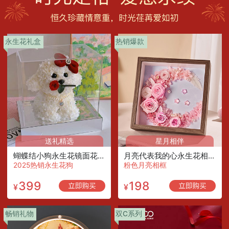
永生花礼盒
热销爆款
送礼精选
星月相伴
蝴蝶结小狗永生花镜面花盒/玫瑰款
月亮代表我的心永生花相框/少女粉
2025热销永生花狗
粉色月亮相框
399
198
¥
¥
畅销礼物
双C系列