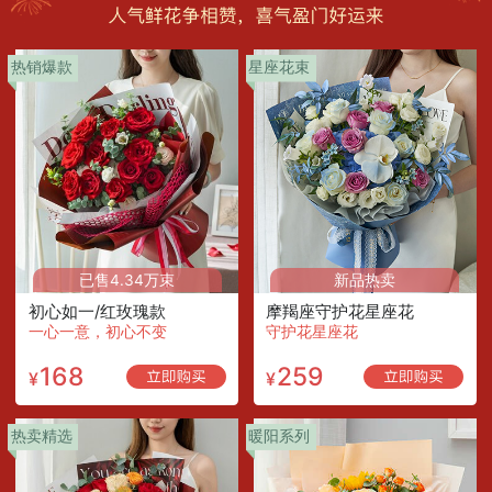
热销爆款
星座花束
已售4.34万束
新品热卖
初心如一/红玫瑰款
摩羯座守护花星座花
一心一意，初心不变
守护花星座花
168
259
¥
¥
热卖精选
暖阳系列