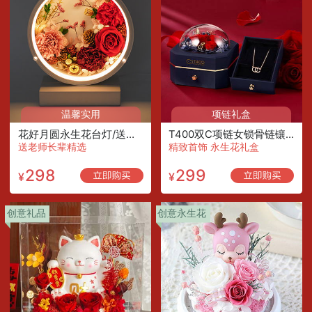
温馨实用
项链礼盒
花好月圆永生花台灯/送长辈老师定制款
T400双C项链女锁骨链镶施华洛世奇锆电镀玫瑰金
送老师长辈精选
精致首饰 永生花礼盒
298
299
¥
¥
创意礼品
创意永生花