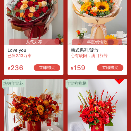
人气力荐
年度畅销款
Love you
韩式系列/绽放
已售2.13万束
心有暖阳，满目芬芳
236
159
¥
¥
热销年宵花
年宵抱抱桶