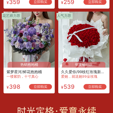
359
259
¥
¥
花艺师力荐
人气力荐
热销抱抱桶
年度畅销款
紫梦星河/鲜花抱抱桶
久久爱你/99枝红玫瑰新设计
一缕紫韵，十寸真心
爱她，就送她99朵玫瑰
398
539
¥
¥