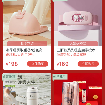
暖冬精选
大姨妈神器
冬季暖脚取暖器/粉色高配版/配艾草一筒（10片）
三丽鸥系列暖宫腰带按摩仪/凯蒂猫
高端礼盒, 新年好礼
恒温热敷，舒缓按摩
198
169
¥
¥
好评推荐
创意礼品