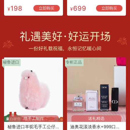
198
699
¥
¥
秘鲁进口
专柜正品
纯手工制作
送礼精选
秘鲁进口羊驼毛手工公仔玩偶/粉色
迪奥花漾淡香水+999口红小样套装