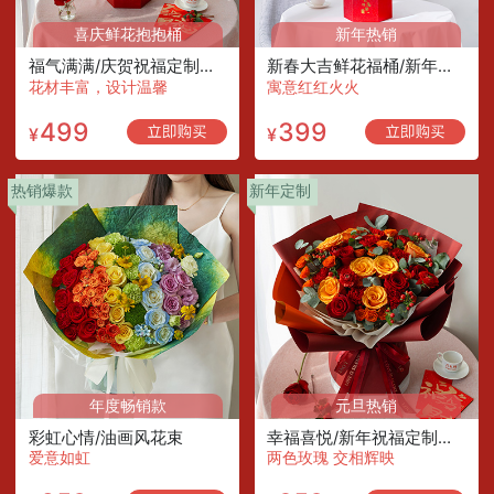
喜庆鲜花抱抱桶
新年热销
福气满满/庆贺祝福定制款鲜花抱抱桶
新春大吉鲜花福桶/新年春节年宵花
花材丰富，设计温馨
寓意红红火火
499
399
¥
¥
热销爆款
新年定制
年度畅销款
元旦热销
彩虹心情/油画风花束
幸福喜悦/新年祝福定制款鲜花
爱意如虹
两色玫瑰 交相辉映