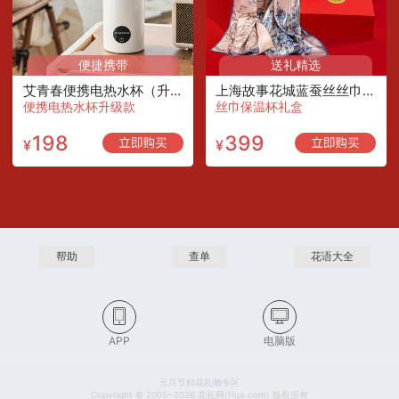
便捷携带
送礼精选
艾青春便携电热水杯（升级数显款）
上海故事花城蓝蚕丝丝巾+保温杯礼盒
便携电热水杯升级款
丝巾保温杯礼盒
198
399
¥
¥
帮助
查单
花语大全
APP
电脑版
元旦节鲜花礼物专区
Copyright © 2005~2026 花礼网(Hua.com) 版权所有