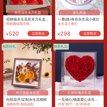
永生花亚克力礼盒
送礼精选
招财猫永生花亚克力礼盒/加大款
一鹿(路)有你永生花小夜灯
招财颜值双在线
永生花小夜灯
520
298
¥
¥
创意好礼
创意礼品
向日葵款永生花
心形玫瑰永生花
向阳花开/定制永生花相框
一见倾心/镜面爱心永生花礼盒-挚爱红
温暖和煦 相得益彰
代表“相守一生”的承诺