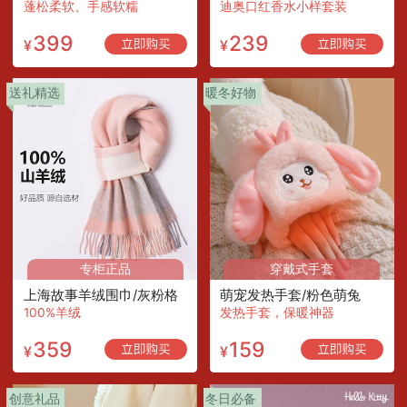
蓬松柔软、手感软糯
迪奥口红香水小样套装
399
239
¥
¥
送礼精选
暖冬好物
专柜正品
穿戴式手套
上海故事羊绒围巾/灰粉格
萌宠发热手套/粉色萌兔
100%羊绒
发热手套，保暖神器
359
159
¥
¥
创意礼品
冬日必备