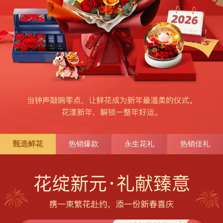
甄选鲜花
热销爆款
永生花礼
热销佳礼