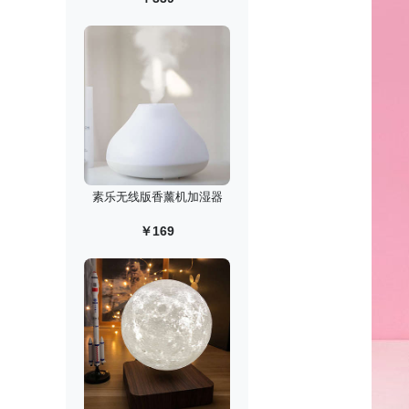
素乐无线版香薰机加湿器
￥169