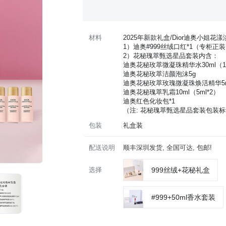
材料
2025年新款礼盒/Dior迪奥小姐
1）迪奥#999丝绒口红*1（专柜正
2）花秘瑰萃甄选星品套装内含：
 迪奥花秘玫萃微凝珠精华水30ml（10
 迪奥花秘玫萃洁颜泡沫5g
 迪奥花秘玫萃玫瑰微凝珠焕活精华5
 迪奥花秘瑰萃乳霜10ml（5ml*2）
 迪奥红色化妆包*1
（注: 花秘瑰萃甄选星品套装包装
包装
礼盒装
配送说明
顺丰深圳发货, 全国可达, 包邮!
选择
999丝绒+花秘礼盒
#999+50ml香水套装