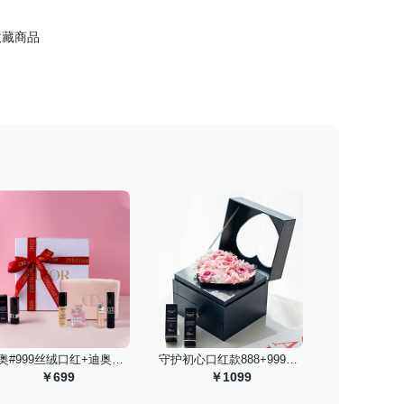
收藏商品
 迪奥#999丝绒口红+迪奥彩妆香氛套装
 守护初心口红款888+999丝绒礼盒/少女粉
699
1099