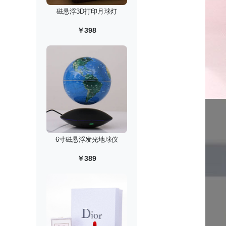
磁悬浮3D打印月球灯
￥398
6寸磁悬浮发光地球仪
￥389