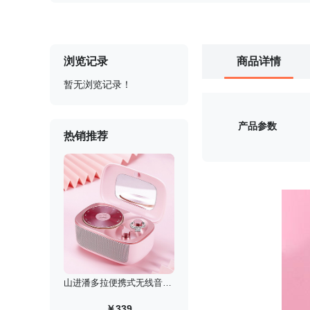
浏览记录
商品详情
暂无浏览记录！
产品参数
热销推荐
山进潘多拉便携式无线音箱/迷你低音炮复古收音机
￥339