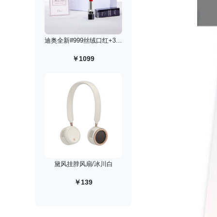
迪奥全新#999丝绒口红+30ml花漾淡香水礼盒
￥1099
黛风挂脖风扇/冰川白
￥139