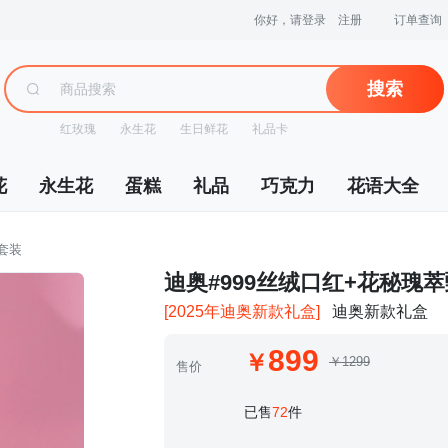
你好，请登录
注册
订单查询
搜索
红玫瑰
永生花
生日鲜花
礼品卡
花
永生花
蛋糕
礼品
巧克力
花语大全
品套装
 迪奥#999丝绒口红+花秘瑰
[2025年迪奥新款礼盒]
迪奥新款礼盒
899
￥1299
售价
 已售
72
件