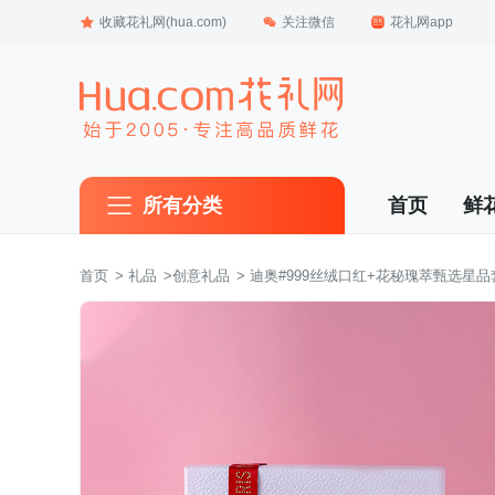
收藏花礼网(hua.com)
关注微信
花礼网app
所有分类
首页
鲜
首页
 >
礼品
 >
创意礼品
 > 迪奥#999丝绒口红+花秘瑰萃甄选星