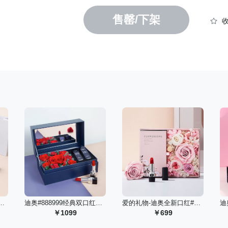
售罄/下架
9丝绒口红+迪奥花秘探索礼遇
 迪奥#888999经典双口红款永生花礼盒/红
 爱的礼物-迪奥全新口红#999丝绒永生花高定礼盒
1099
699