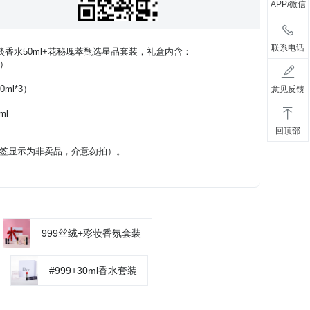
APP/微信
联系电话
花漾淡香水50ml+花秘瑰萃甄选星品套装，礼盒内含：
装）
ml*3）
意见反馈
ml
回顶部
标签显示为非卖品，介意勿拍）。
999丝绒+彩妆香氛套装
#999+30ml香水套装