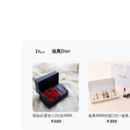
迪奥Dior
 我如此爱你-口红款#999丝绒
 迪奥#99
689
899