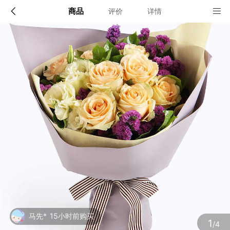
商品
评价
详情
配送说明
店铺信息
全国
该地区暂无配送门店
确定
确定
1
/4