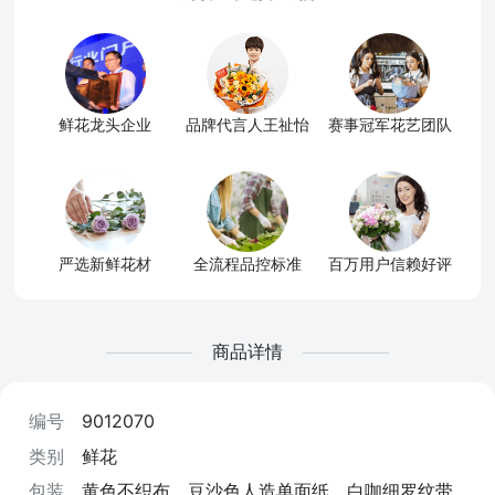
鲜花龙头企业
品牌代言人王祉怡
赛事冠军花艺团队
严选新鲜花材
全流程品控标准
百万用户信赖好评
商品详情
编号
9012070
类别
鲜花
包装
黄色不织布，豆沙色人造单面纸，白咖细罗纹带