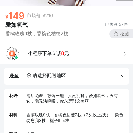
149
市场价
¥216
爱如氧气
已售
9657
件
香槟玫瑰9枝，香槟色桔梗2枝
收藏
小程序下单立减
8
元
请选择配送地区
送至
花语
雨后花瓣，散落一地，人潮拥挤，爱如氧气，没有
它，我无法呼吸，你永远那么美丽！
材料
香槟玫瑰9枝，香槟色桔梗2枝（3头以上/支），紫色
勿忘我3枝，栀子叶5枝