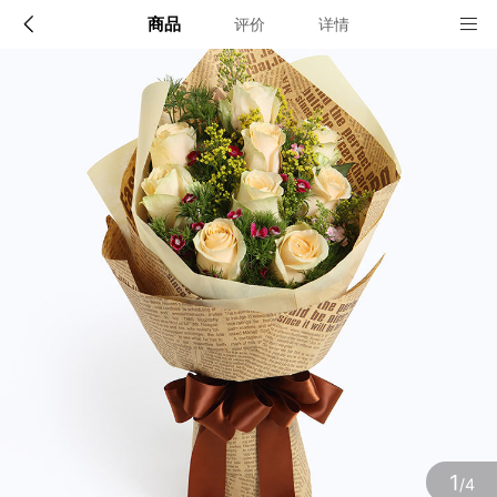
商品
评价
详情
配送说明
店铺信息
全国
该地区暂无配送门店
确定
确定
1
/4