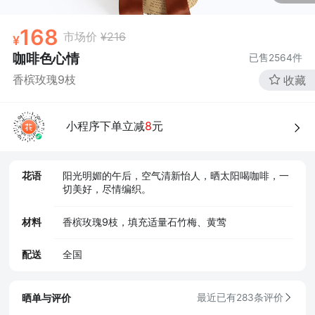
168
市场价
¥216
咖啡色心情
已售
2564
件
香槟玫瑰9枝
收藏
小程序下单立减
8
元
花语
阳光明媚的午后，空气清新怡人，晒太阳喝咖啡，一
切美好，尽情编织。
材料
香槟玫瑰9枝，填充适量石竹梅、黄莺
配送
全国
晒单与评价
最近已有283条评价