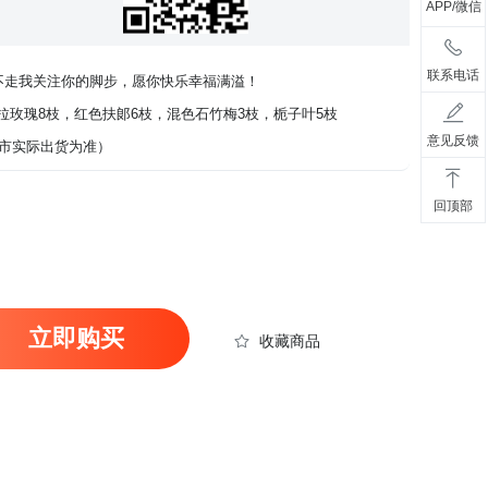
APP/微信
联系电话
不走我关注你的脚步，愿你快乐幸福满溢！
拉玫瑰8枝，红色扶郞6枝，混色石竹梅3枝，栀子叶5枝
意见反馈
市实际出货为准）
回顶部
立即购买
收藏商品