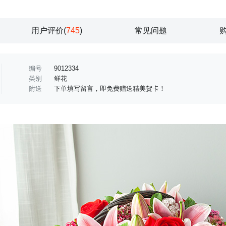
用户评价(
745
)
常见问题
编号
9012334
类别
鲜花
附送
下单填写留言，即免费赠送精美贺卡！