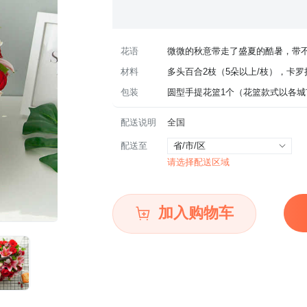
花语
微微的秋意带走了盛夏的酷暑，带
材料
多头百合2枝（5朵以上/枝），卡罗
包装
圆型手提花篮1个（花篮款式以各城
配送说明
全国
配送至
省/市/区
请选择配送区域
加入购物车