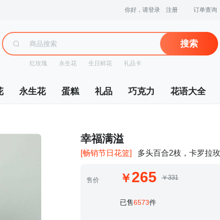
你好，请登录
注册
订单查询
搜索
红玫瑰
永生花
生日鲜花
礼品卡
花
永生花
蛋糕
礼品
巧克力
花语大全
 幸福满溢
[畅销节日花篮]
多头百合2枝，卡罗拉玫
265
￥331
售价
 已售
6573
件