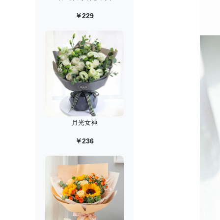
￥229
月光女神
￥236