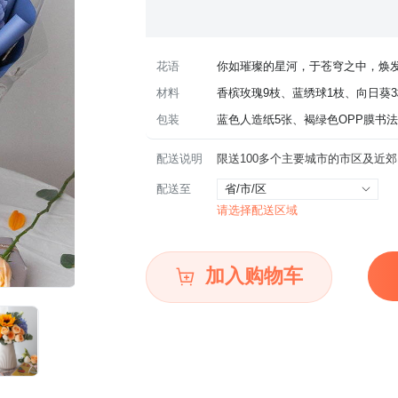
花语
你如璀璨的星河，于苍穹之中，焕
材料
香槟玫瑰9枝、蓝绣球1枝、向日葵3
包装
蓝色人造纸5张、褐绿色OPP膜书法
配送说明
配送至
省/市/区
请选择配送区域
加入购物车