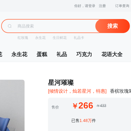
你好，请登录
注册
订单查询
搜索
红玫瑰
永生花
生日鲜花
礼品卡
花
永生花
蛋糕
礼品
巧克力
花语大全
 星河璀璨
[倾情设计，灿若星河，特惠]
香槟玫瑰
266
￥433
售价
 已售
1.48万
件