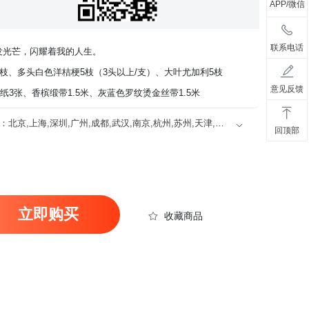
APP/微信
联系电话
发光芒，闪耀着我的人生。
枝、多头白色洋桔梗5枝（3头以上/支）、大叶尤加利5枝
意见反馈
纸3张、香槟缎带1.5米、灰蓝色罗纹烫金丝带1.5米
限送100多个主要城市的市区及近郊：北京,上海,深圳,广州,成都,武汉,南京,杭州,苏州,天津,西安,长沙,东莞,厦门,佛山,沈阳,合肥,重庆,大连,郑州,青岛,太原,无锡,石家庄,济南,宁波,哈尔滨,乌鲁木齐,贵阳,昆明,福州,长春,南昌,兰州,珠海,南宁,中山,常州,金华,邯郸,泉州,海口,嘉兴,南通,呼和浩特,廊坊,唐山,温州,徐州,绵阳,烟台,襄阳,保定,潍坊,镇江,衡阳,包头,赣州,扬州,清远,荆州,莆田,汉中,洛阳,湛江,九江,鞍山,大庆,秦皇岛,张家口,桂林,吉林,淄博,蚌埠,柳州,遵义,邢台,宜春,漳州,三亚,宜宾,东营,临沂,德州,开封,大同,龙岩,齐齐哈尔,连云港,新乡,黄冈,焦作,十堰,驻马店,信阳,牡丹江,黄石,宝鸡,丹东,阜阳,北海,聊城,锦州,许昌,内江,萍乡,安庆,承德,商丘,盘锦,乐山,沧州,河源,营口,平顶山,临汾,韶关,日照,新余,晋城,松原,淮北,淮南,晋中,潮州,滨州,自贡,六安,株州,濮阳,常熟,晋江,顺德,江阴,吴江,昆山,义乌,惠阳,银川,温江,燕郊,新都,涿州,南沙,宜兴,即墨,海安县,都江堰,增城,仙桃,菏泽
回顶部
立即购买
收藏商品