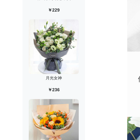
￥229
月光女神
￥236