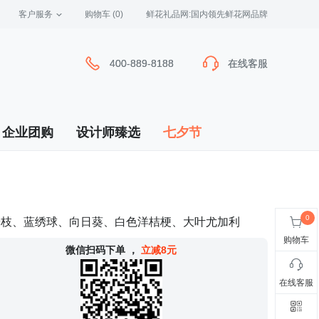
客户服务
 购物车
(0)
 鲜花礼品网:国内领先鲜花网品牌
400-889-8188
400-889-8188
在线客服
在线客服
企业团购
设计师臻选
七夕节
9枝、蓝绣球、向日葵、白色洋桔梗、大叶尤加利
购物车
 微信扫码下单
，
立减8元
在线客服