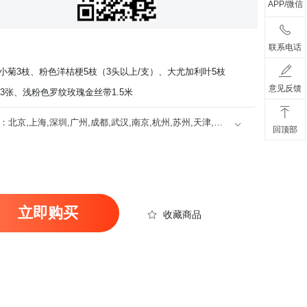
APP/微信
联系电话
小菊3枝、粉色洋桔梗5枝（3头以上/支）、大尤加利叶5枝
意见反馈
3张、浅粉色罗纹玫瑰金丝带1.5米
限送100多个主要城市的市区及近郊：北京,上海,深圳,广州,成都,武汉,南京,杭州,苏州,天津,西安,长沙,东莞,厦门,佛山,沈阳,合肥,重庆,大连,郑州,青岛,太原,无锡,石家庄,济南,宁波,哈尔滨,乌鲁木齐,贵阳,昆明,福州,长春,南昌,兰州,珠海,南宁,中山,常州,金华,邯郸,泉州,海口,嘉兴,南通,呼和浩特,廊坊,唐山,温州,徐州,绵阳,烟台,襄阳,保定,潍坊,镇江,衡阳,包头,赣州,扬州,清远,荆州,莆田,汉中,洛阳,湛江,九江,鞍山,大庆,秦皇岛,张家口,桂林,吉林,淄博,蚌埠,柳州,遵义,邢台,宜春,漳州,三亚,宜宾,东营,临沂,德州,开封,大同,龙岩,齐齐哈尔,连云港,新乡,黄冈,焦作,十堰,驻马店,信阳,牡丹江,黄石,宝鸡,丹东,阜阳,北海,聊城,锦州,许昌,内江,萍乡,安庆,承德,商丘,盘锦,乐山,沧州,河源,营口,平顶山,临汾,韶关,日照,新余,晋城,松原,淮北,淮南,晋中,潮州,滨州,自贡,六安,株州,濮阳,常熟,晋江,顺德,江阴,吴江,昆山,义乌,惠阳,银川,温江,燕郊,新都,涿州,南沙,宜兴,即墨,海安县,都江堰,增城,仙桃,菏泽
回顶部
立即购买
收藏商品