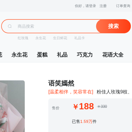
你好，请登录
注册
订单查询
搜索
红玫瑰
永生花
生日鲜花
礼品卡
花
永生花
蛋糕
礼品
巧克力
花语大全
 语笑嫣然
[温柔相伴，笑容常在]
粉佳人玫瑰9枝
188
￥330
售价
 已售
1.59万
件