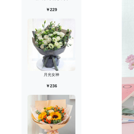
￥229
月光女神
￥236