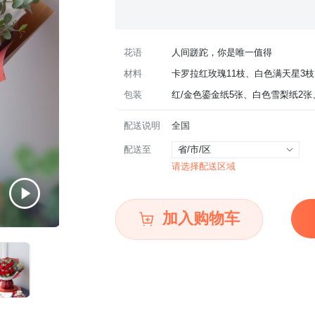
花语
人间蹉跎，你是唯一值得
材料
卡罗拉红玫瑰11枝、白色满天星3枝
包装
红/金色鎏金纸5张、白色雪梨纸2
配送说明
全国
配送至
省/市/区
请选择配送区域
加入购物车