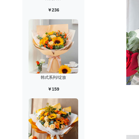
￥236
韩式系列/绽放
￥159