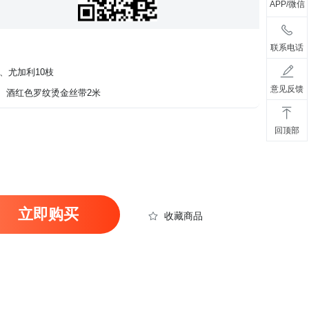
APP/微信
联系电话
、尤加利10枝
意见反馈
张、酒红色罗纹烫金丝带2米
回顶部
立即购买
收藏商品