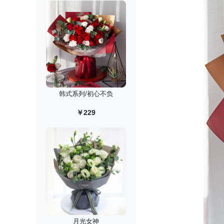
韩式系列/初心不负
￥229
月光女神