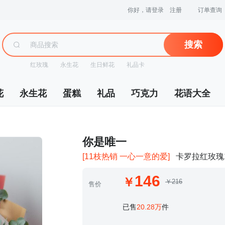
你好，请登录
注册
订单查询
搜索
红玫瑰
永生花
生日鲜花
礼品卡
花
永生花
蛋糕
礼品
巧克力
花语大全
 你是唯一
[11枝热销 一心一意的爱]
卡罗拉红玫瑰
146
￥216
售价
 已售
20.28万
件