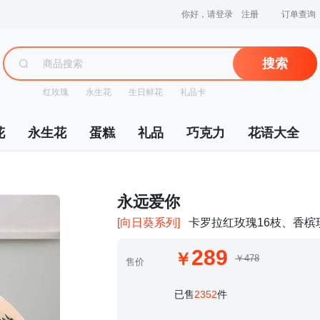
你好，请登录
注册
订单查询
搜索
红玫瑰
永生花
生日鲜花
礼品卡
花
永生花
蛋糕
礼品
巧克力
花语大全
 永远爱你
[向日葵系列]
卡罗拉红玫瑰16枝、香槟
289
￥478
售价
 已售
2352
件