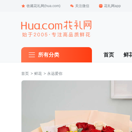
收藏花礼网(hua.com)
关注微信
花礼网app
所有分类
首页
鲜
首页
 >
鲜花
 > 永远爱你