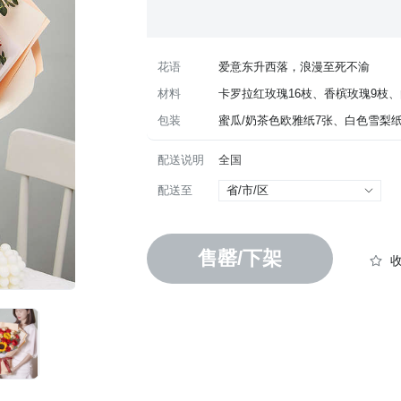
花语
爱意东升西落，浪漫至死不渝
材料
卡罗拉红玫瑰16枝、香槟玫瑰9枝、
包装
蜜瓜/奶茶色欧雅纸7张、白色雪梨
配送说明
全国
配送至
省/市/区
售罄/下架