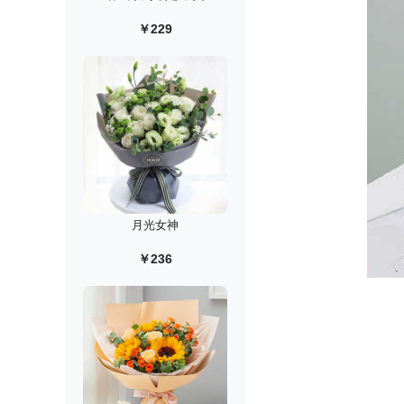
￥229
月光女神
￥236