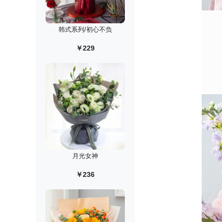
韩式系列/初心不负
￥229
月光女神
￥236