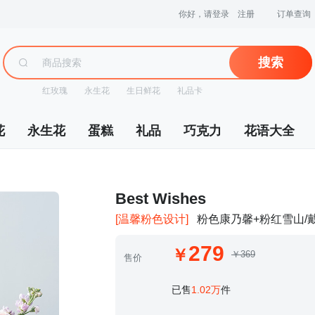
你好，请登录
注册
订单查询
搜索
红玫瑰
永生花
生日鲜花
礼品卡
花
永生花
蛋糕
礼品
巧克力
花语大全
 Best Wishes
[温馨粉色设计]
粉色康乃馨+粉红雪山/
279
￥369
售价
 已售
1.02万
件