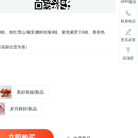
APP/微信
联系电话
3枝、粉红雪山/戴安娜粉玫瑰9枝、紫色紫罗兰6枝、香槟色
意见反馈
市实际出货为准）
回顶部
美好祝福/新品
岁月静好/新品
立即购买