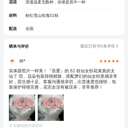
花语
浪漫温柔无数种，你便是其中一种
材料
粉红雪山玫瑰52枝
配送
全国
晒单与评价
最近已有160条评价
帥*
实体跟照片一样美！『吾爱』的 52 枝仙女纱花束真的太
仙了 😍。花朵包装得很精致，搭配梦幻的仙女纱质感非常
好，层次感十足。客服沟通很亲切，出货速度也很快，包
装保护得很完善，花完全没有被压坏，非常推荐！
安徽铜陵市铜官区