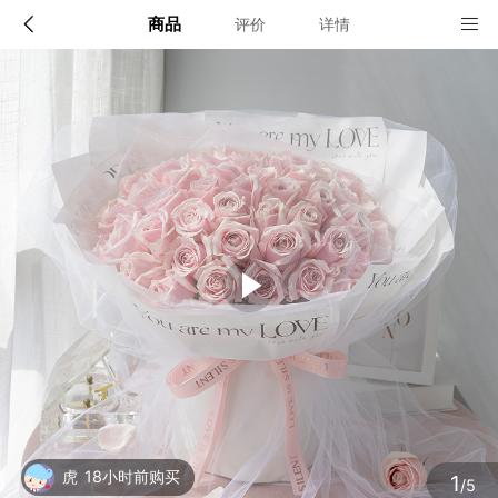
商品
评价
详情
配送说明
店铺信息
全国
该地区暂无配送门店
确定
确定
虎
18小时前购买
1
/5