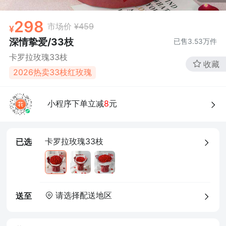
298
市场价
¥459
深情挚爱/33枝
已售
3.53万
件
卡罗拉玫瑰33枝
收藏
2026热卖33枝红玫瑰
小程序下单立减
8
元
卡罗拉玫瑰33枝
已选
请选择配送地区
送至