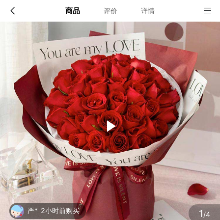
商品
评价
详情
配送说明
店铺信息
全国
该地区暂无配送门店
确定
确定
1
/4