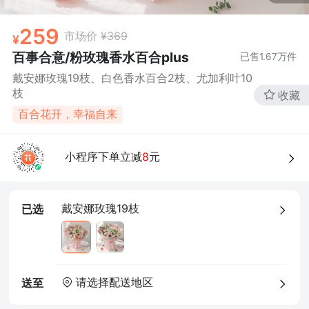
259
市场价
¥369
百事合意/粉玫瑰香水百合plus
已售
1.67万
件
戴安娜玫瑰19枝、白色香水百合2枝、尤加利叶10
枝
收藏
百合花开，幸福自来
小程序下单立减
8
元
戴安娜玫瑰19枝
已选
请选择配送地区
送至