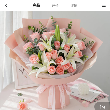
商品
评价
详情
配送说明
店铺信息
全国
该地区暂无配送门店
确定
确定
李先*
1小时前购买
1
/4