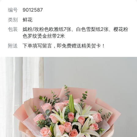
编号
9012587
类别
鲜花
包装
嫣粉/玫粉色欧雅纸7张、白色雪梨纸2张、樱花粉
色罗纹烫金丝带2米
附送
下单填写留言，即免费赠送精美贺卡！