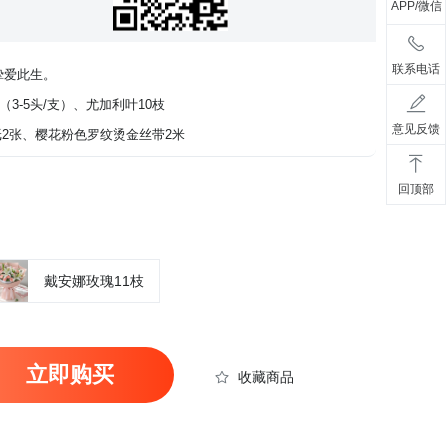
APP/微信
联系电话
挚爱此生。
3-5头/支）、尤加利叶10枝
意见反馈
纸2张、樱花粉色罗纹烫金丝带2米
回顶部
戴安娜玫瑰11枝
立即购买
收藏商品