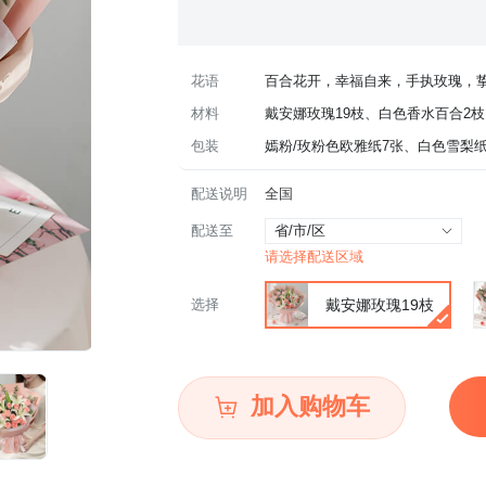
花语
百合花开，幸福自来，手执玫瑰，
材料
戴安娜玫瑰19枝、白色香水百合2枝（
包装
嫣粉/玫粉色欧雅纸7张、白色雪梨
配送说明
全国
配送至
省/市/区
请选择配送区域
选择
戴安娜玫瑰19枝
加入购物车