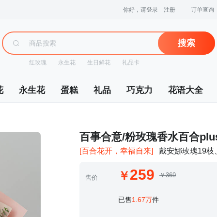
你好，请登录
注册
订单查询
搜索
红玫瑰
永生花
生日鲜花
礼品卡
花
永生花
蛋糕
礼品
巧克力
花语大全
 百事合意/粉玫瑰香水百合plu
[百合花开，幸福自来]
戴安娜玫瑰19枝
259
￥369
售价
 已售
1.67万
件