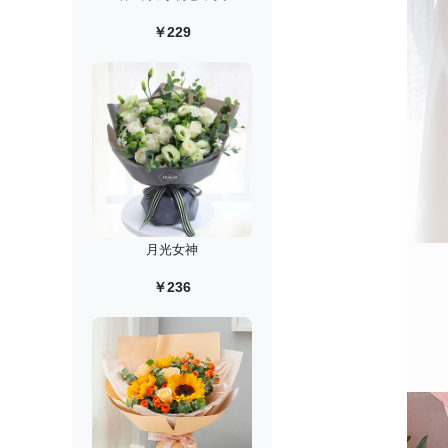
￥229
月光女神
￥236