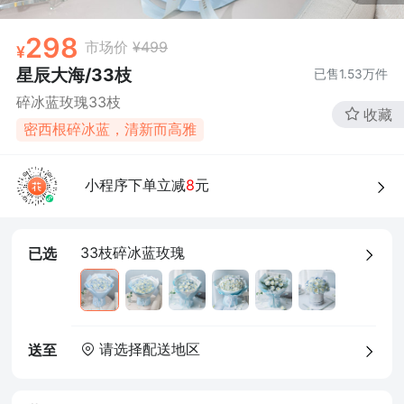
298
市场价
¥499
星辰大海/33枝
已售
1.53万
件
碎冰蓝玫瑰33枝
收藏
密西根碎冰蓝，清新而高雅
小程序下单立减
8
元
33枝碎冰蓝玫瑰
已选
请选择配送地区
送至