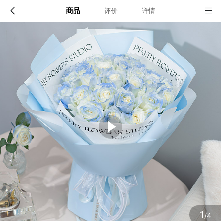
商品
评价
详情
配送说明
店铺信息
全国
该地区暂无配送门店
确定
确定
1
/4