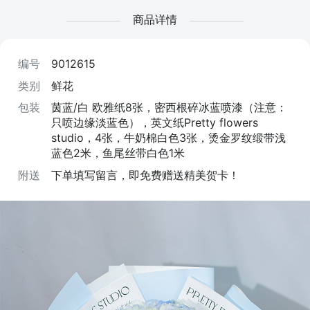
商品详情
编号
9012615
类别
鲜花
包装
茵蓝/白 欧雅纸8张，密西根碎冰蓝喷漆（注意：
只喷边缘淡蓝色），英文纸Pretty flowers
studio，4张，牛奶棉白色3张，烫金罗纹缎带浅
蓝色2米，鱼尾丝带白色1米
附送
下单填写留言，即免费赠送精美贺卡！