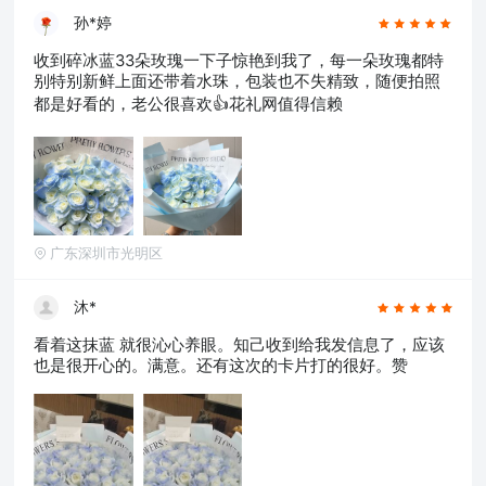
孙*婷
收到碎冰蓝33朵玫瑰一下子惊艳到我了，每一朵玫瑰都特
别特别新鲜上面还带着水珠，包装也不失精致，随便拍照
都是好看的，老公很喜欢👍花礼网值得信赖
广东深圳市光明区
沐*
看着这抹蓝 就很沁心养眼。知己收到给我发信息了，应该
也是很开心的。满意。还有这次的卡片打的很好。赞