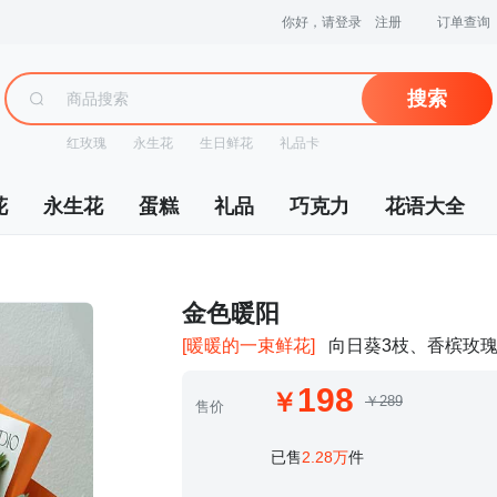
你好，请登录
注册
订单查询
搜索
红玫瑰
永生花
生日鲜花
礼品卡
花
永生花
蛋糕
礼品
巧克力
花语大全
 金色暖阳
[暖暖的一束鲜花]
向日葵3枝、香槟玫瑰
198
￥289
售价
 已售
2.28万
件