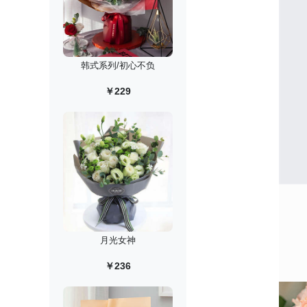
韩式系列/初心不负
￥229
月光女神
￥236