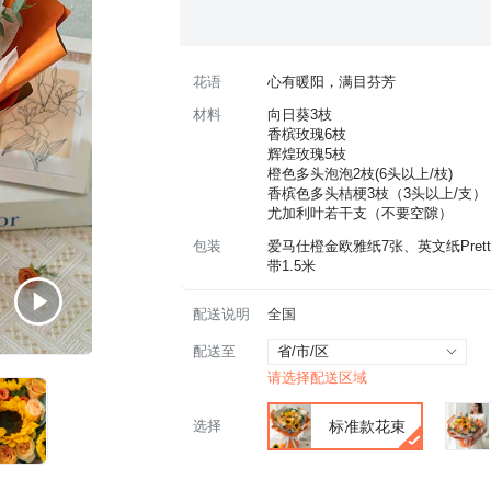
花语
心有暖阳，满目芬芳
材料
向日葵3枝
香槟玫瑰6枝
辉煌玫瑰5枝
橙色多头泡泡2枝(6头以上/枝)
香槟色多头桔梗3枝（3头以上/支）
尤加利叶若干支（不要空隙）
包装
爱马仕橙金欧雅纸7张、英文纸Pretty
带1.5米
配送说明
全国
配送至
省/市/区
请选择配送区域
选择
标准款花束