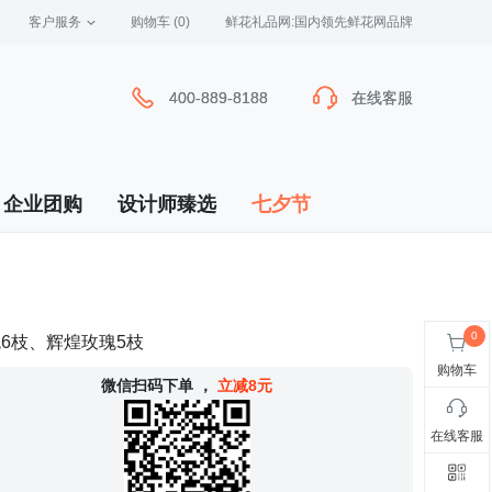
客户服务
 购物车
(0)
 鲜花礼品网:国内领先鲜花网品牌
400-889-8188
400-889-8188
在线客服
在线客服
企业团购
设计师臻选
七夕节
6枝、辉煌玫瑰5枝
购物车
 微信扫码下单
，
立减8元
在线客服