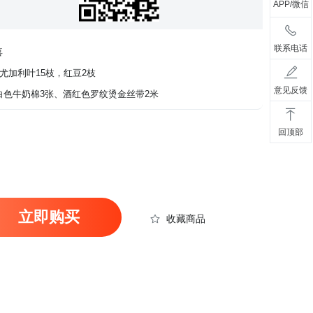
APP/微信
联系电话
喜
尤加利叶15枝，红豆2枝
意见反馈
白色牛奶棉3张、酒红色罗纹烫金丝带2米
回顶部
立即购买
收藏商品