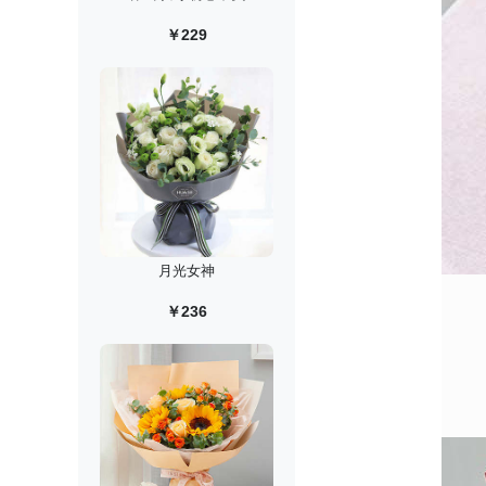
￥229
月光女神
￥236