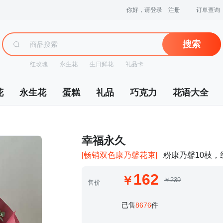
你好，请登录
注册
订单查询
搜索
红玫瑰
永生花
生日鲜花
礼品卡
花
永生花
蛋糕
礼品
巧克力
花语大全
 幸福永久
[畅销双色康乃馨花束]
粉康乃馨10枝，
162
￥239
售价
 已售
8676
件