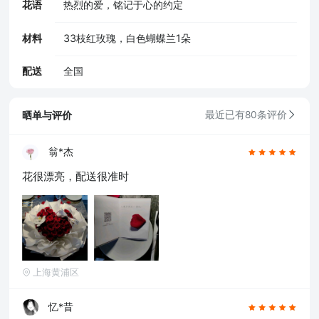
花语
热烈的爱，铭记于心的约定
材料
33枝红玫瑰，白色蝴蝶兰1朵
配送
全国
晒单与评价
最近已有80条评价
翁*杰
花很漂亮，配送很准时
上海黄浦区
忆*昔