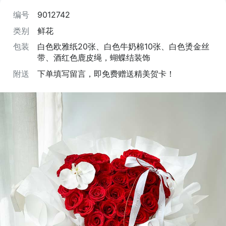
编号
9012742
类别
鲜花
包装
白色欧雅纸20张、白色牛奶棉10张、白色烫金丝
带、酒红色鹿皮绳，蝴蝶结装饰
附送
下单填写留言，即免费赠送精美贺卡！