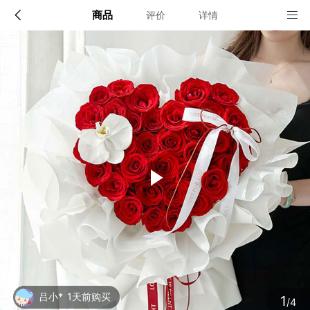
商品
评价
详情
配送说明
店铺信息
全国
该地区暂无配送门店
确定
确定
1
/4