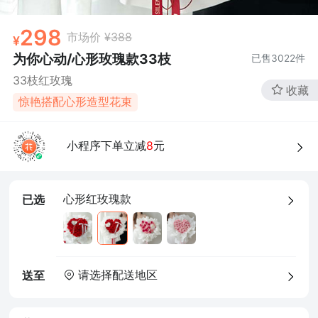
298
市场价
¥388
为你心动/心形玫瑰款33枝
已售
3022
件
33枝红玫瑰
收藏
惊艳搭配心形造型花束
小程序下单立减
8
元
心形红玫瑰款
已选
请选择配送地区
送至