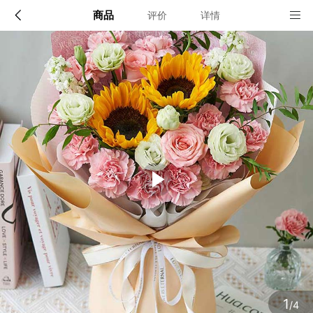
商品
评价
详情
配送说明
店铺信息
全国
该地区暂无配送门店
确定
确定
1
/4