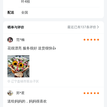
叶4枝
配送
全国
晒单与评价
最近已有137条评价
范*楠
花很漂亮 服务很好 送货很快👍
辽宁盘锦市双台子区
郑*星
送给妈妈的，妈妈很喜欢