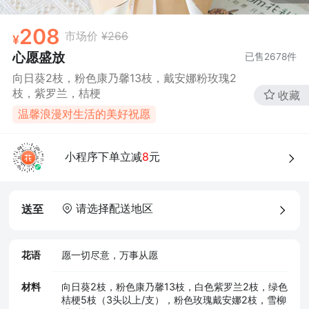
208
市场价
¥266
心愿盛放
已售
2678
件
向日葵2枝，粉色康乃馨13枝，戴安娜粉玫瑰2
枝，紫罗兰，桔梗
收藏
温馨浪漫对生活的美好祝愿
小程序下单立减
8
元
请选择配送地区
送至
花语
愿一切尽意，万事从愿
材料
向日葵2枝，粉色康乃馨13枝，白色紫罗兰2枝，绿色
桔梗5枝（3头以上/支），粉色玫瑰戴安娜2枝，雪柳