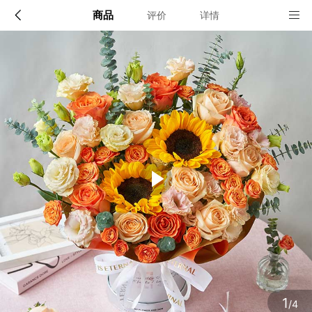
商品
评价
详情
配送说明
店铺信息
全国
该地区暂无配送门店
确定
确定
1
/4