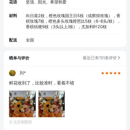
花语
坚强、阳光、希望和爱
材料
向日葵2枝，橙色玫瑰国王日5枝（或辉煌玫瑰），香
槟玫瑰7枝，橙色多头玫瑰橙芭比5枝（6-8头/枝），
香槟桔梗9枝（3头以上/枝），尤加利叶20枝
配送
全国
晒单与评价
最近已有151条评价
刘*
鲜花收到了，比较准时，看着不错
北京朝阳区