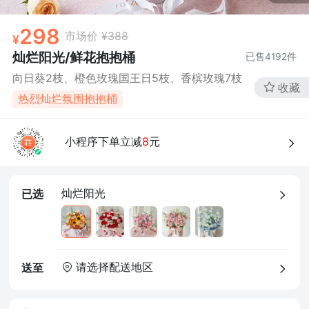
298
市场价
¥388
灿烂阳光/鲜花抱抱桶
已售
4192
件
向日葵2枝、橙色玫瑰国王日5枝、香槟玫瑰7枝
收藏
热烈灿烂氛围抱抱桶
小程序下单立减
8
元
灿烂阳光
已选
请选择配送地区
送至