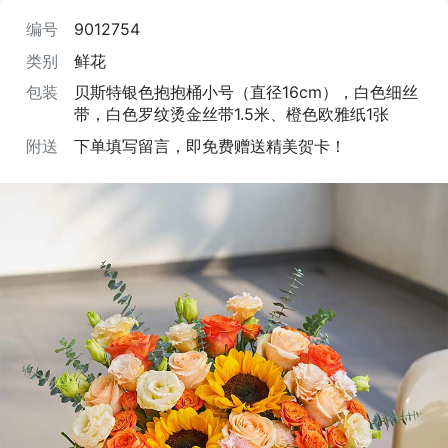
编号
9012754
类别
鲜花
包装
贝斯特银色抱抱桶小号（直径16cm），白色细丝
带，白色罗纹烫金丝带1.5米、橙色欧雅纸1张
附送
下单填写留言，即免费赠送精美贺卡！